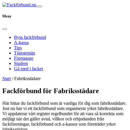
Meny
Byta fackförbund
A-kassa
Tips
Tjänstemän
Företagare
Student
Gå med i facket
Start
/
Fabriksstädare
Fackförbund för Fabriksstädare
Här hittar du fackförbund som är vanliga för dig som fabriksstädare.
Just nu har vi ett fackförbund som organiserar yrket fabriksstädare.
Vi uppdaterar vårt register regelbundet för att vara så korrekta som
möjligt när det gäller avtal, villkor och erbjudanden från
fackföreningar, fackförbund och a-kassor som företräder yrket
fabriksstädare.