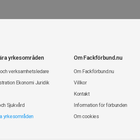
ära yrkesområden
Om Fackförbund.nu
 och verksamhetsledare
Om Fackförbund.nu
tration Ekonomi Juridik
Villkor
Kontakt
och Sjukvård
Information för förbunden
lla yrkesområden
Om cookies