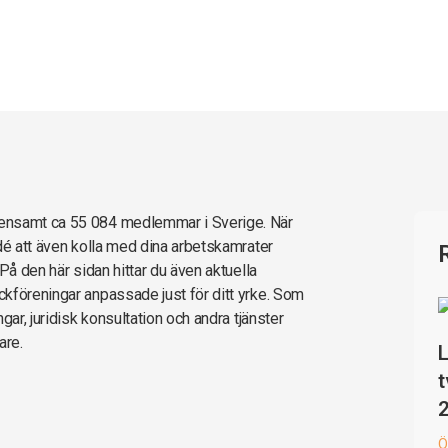
mensamt ca 55 084 medlemmar i Sverige. När
dé att även kolla med dina arbetskamrater
På den här sidan hittar du även aktuella
kföreningar anpassade just för ditt yrke. Som
gar, juridisk konsultation och andra tjänster
are.
L
t
Ö