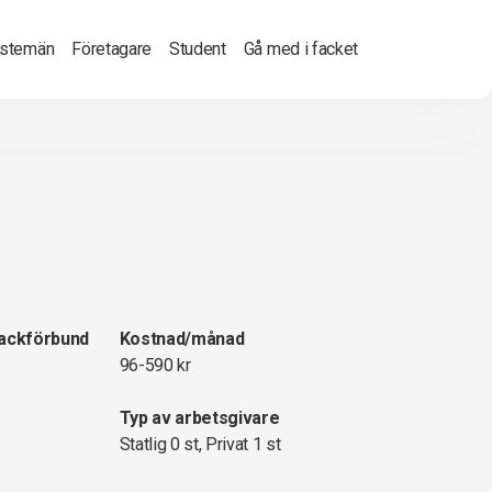
nstemän
Företagare
Student
Gå med i facket
fackförbund
Kostnad/månad
96-590 kr
Typ av arbetsgivare
Statlig 0 st, Privat 1 st