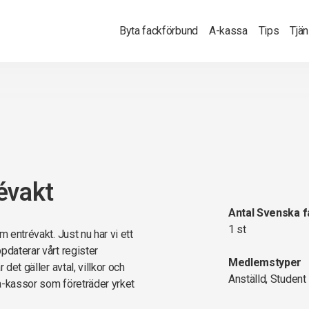
Byta fackförbund
A-kassa
Tips
Tjä
évakt
Antal Svenska 
1 st
m entrévakt. Just nu har vi ett
pdaterar vårt register
Medlemstyper
det gäller avtal, villkor och
Anställd, Student
a-kassor som företräder yrket