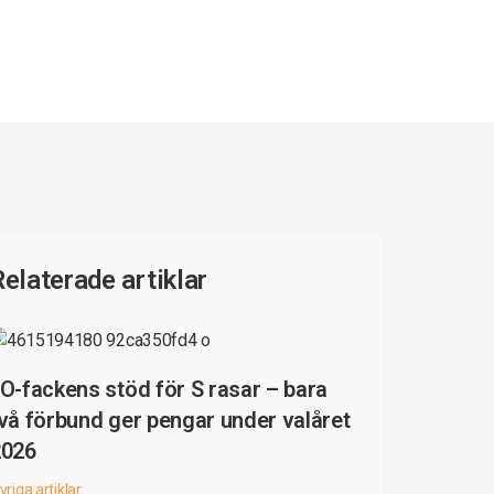
Relaterade artiklar
O-fackens stöd för S rasar – bara
vå förbund ger pengar under valåret
2026
vriga artiklar