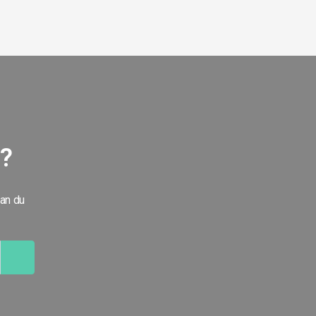
g?
kan du