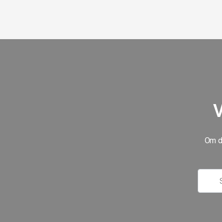
V
Om du