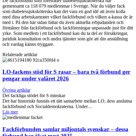
De fackförbund som företräder diabetessjuksköterska har
gemensamt ca 118 079 medlemmar i Sverige. När du väljer fack
som diabetessjuksköterska kan det vara en god idé att även kolla
med dina arbetskamrater vilket fackförbund och vilken a-kassa de är
med i. På den här sidan hittar du även aktuella erbjudanden och
förmåner från fackförbund och fackföreningar anpassade just för ditt
yrke. Som medlem i ett fackförbund kan du ta del av försäkringar,
juridisk konsultation och andra tjänster som gör att din anställning
och vardag känns tryggare.
Relaterade artiklar
LO-fackens stöd för S rasar – bara två förbund ger
pengar under valåret 2026
Övriga artiklar
Det fackliga stödet för S minskar
Det har historiskt funnits ett tätt samarbete mellan LO, dess anslutna
fackförbund och Socialdemokraterna. Under…
Läs mer
Fackförbunden samlar miljontals svenskar – dessa
förbund har ökat mest 2025