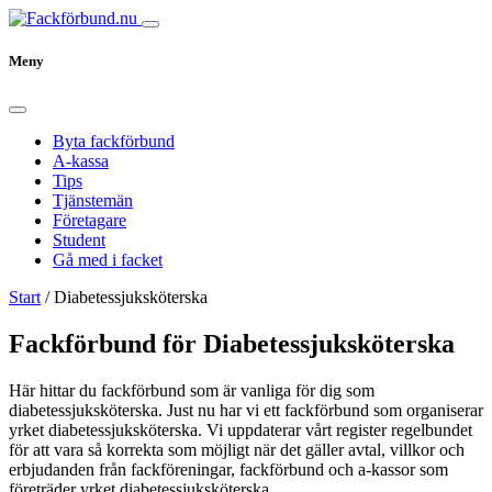
Meny
Byta fackförbund
A-kassa
Tips
Tjänstemän
Företagare
Student
Gå med i facket
Start
/
Diabetessjuksköterska
Fackförbund för Diabetessjuksköterska
Här hittar du fackförbund som är vanliga för dig som
diabetessjuksköterska. Just nu har vi ett fackförbund som organiserar
yrket diabetessjuksköterska. Vi uppdaterar vårt register regelbundet
för att vara så korrekta som möjligt när det gäller avtal, villkor och
erbjudanden från fackföreningar, fackförbund och a-kassor som
företräder yrket diabetessjuksköterska.