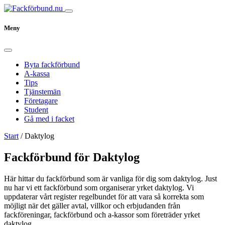
Meny
Byta fackförbund
A-kassa
Tips
Tjänstemän
Företagare
Student
Gå med i facket
Start
/
Daktylog
Fackförbund för Daktylog
Här hittar du fackförbund som är vanliga för dig som daktylog. Just
nu har vi ett fackförbund som organiserar yrket daktylog. Vi
uppdaterar vårt register regelbundet för att vara så korrekta som
möjligt när det gäller avtal, villkor och erbjudanden från
fackföreningar, fackförbund och a-kassor som företräder yrket
daktylog.