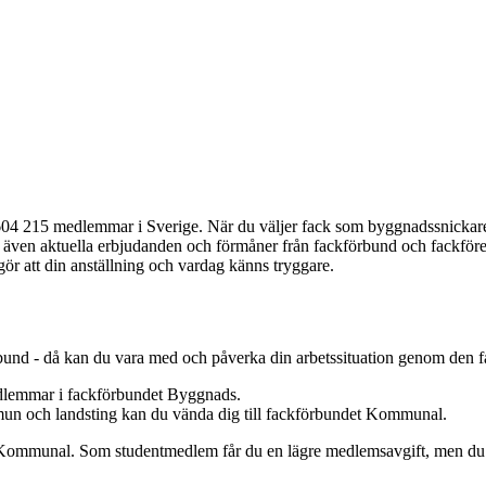
4 215 medlemmar i Sverige. När du väljer fack som byggnadssnickare ka
du även aktuella erbjudanden och förmåner från fackförbund och fackföre
 gör att din anställning och vardag känns tryggare.
e
und - då kan du vara med och påverka din arbetssituation genom den f
dlemmar i fackförbundet Byggnads.
 och landsting kan du vända dig till fackförbundet Kommunal.
Kommunal. Som studentmedlem får du en lägre medlemsavgift, men du k