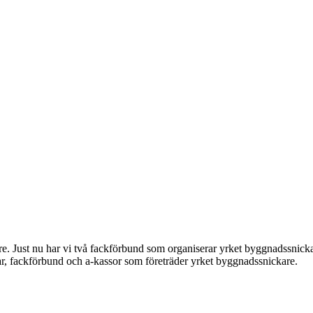
. Just nu har vi två fackförbund som organiserar yrket byggnadssnickare
gar, fackförbund och a-kassor som företräder yrket byggnadssnickare.