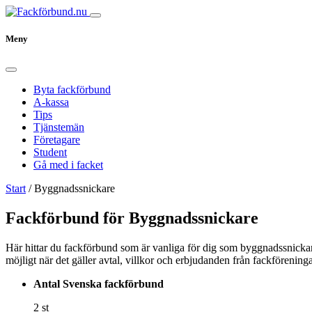
Meny
Byta fackförbund
A-kassa
Tips
Tjänstemän
Företagare
Student
Gå med i facket
Start
/
Byggnadssnickare
Fackförbund för Byggnadssnickare
Här hittar du fackförbund som är vanliga för dig som byggnadssnickare
möjligt när det gäller avtal, villkor och erbjudanden från fackförenin
Antal Svenska fackförbund
2 st