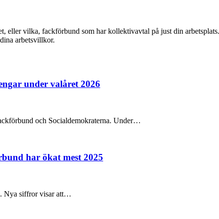
et, eller vilka, fackförbund som har kollektivavtal på just din arbetspla
dina arbetsvillkor.
pengar under valåret 2026
na fackförbund och Socialdemokraterna. Under…
örbund har ökat mest 2025
e. Nya siffror visar att…