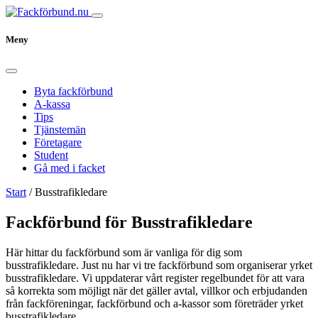
Meny
Byta fackförbund
A-kassa
Tips
Tjänstemän
Företagare
Student
Gå med i facket
Start
/
Busstrafikledare
Fackförbund för Busstrafikledare
Här hittar du fackförbund som är vanliga för dig som
busstrafikledare. Just nu har vi tre fackförbund som organiserar yrket
busstrafikledare. Vi uppdaterar vårt register regelbundet för att vara
så korrekta som möjligt när det gäller avtal, villkor och erbjudanden
från fackföreningar, fackförbund och a-kassor som företräder yrket
busstrafikledare.