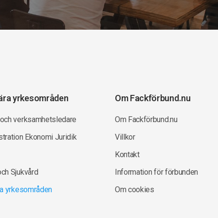
ära yrkesområden
Om Fackförbund.nu
 och verksamhetsledare
Om Fackförbund.nu
tration Ekonomi Juridik
Villkor
Kontakt
och Sjukvård
Information för förbunden
lla yrkesområden
Om cookies