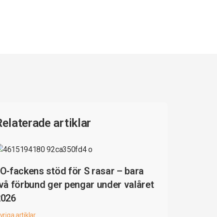
Relaterade artiklar
O-fackens stöd för S rasar – bara
vå förbund ger pengar under valåret
2026
vriga artiklar