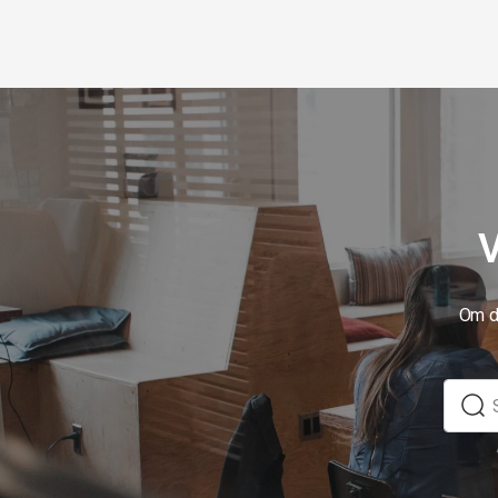
V
Om du