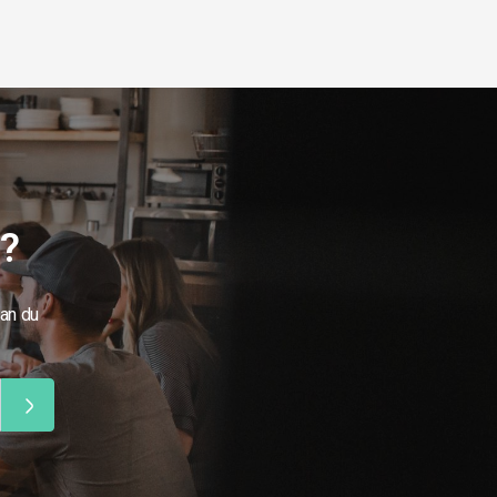
g?
kan du