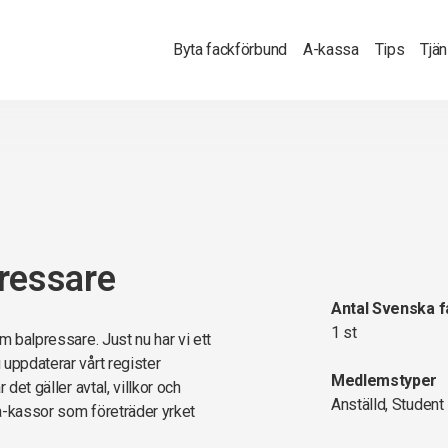
Byta fackförbund
A-kassa
Tips
Tjä
ressare
Antal Svenska 
1 st
m balpressare. Just nu har vi ett
 uppdaterar vårt register
Medlemstyper
det gäller avtal, villkor och
Anställd, Student
a-kassor som företräder yrket