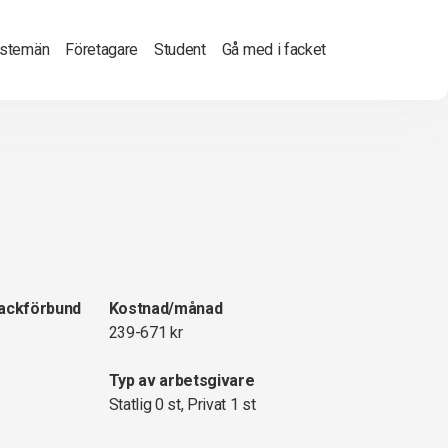
nstemän
Företagare
Student
Gå med i facket
fackförbund
Kostnad/månad
239-671 kr
Typ av arbetsgivare
Statlig 0 st, Privat 1 st