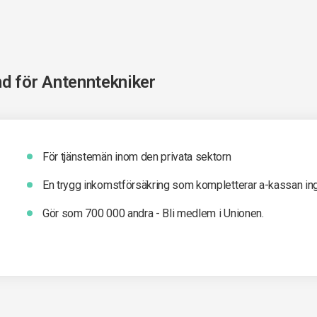
nd för
Antenntekniker
För tjänstemän inom den privata sektorn
En trygg inkomst­försäkring som kompletterar a-kassan in
Gör som 700 000 andra - Bli medlem i Unionen.