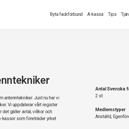
Byta fackförbund
A-kassa
Tips
Tjä
enntekniker
Antal Svenska 
2 st
m antenntekniker. Just nu har vi
er. Vi uppdaterar vårt register
Medlemstyper
det gäller avtal, villkor och
Anställd, Egenför
a-kassor som företräder yrket