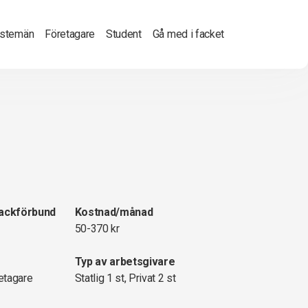
nstemän
Företagare
Student
Gå med i facket
fackförbund
Kostnad/månad
50-370 kr
Typ av arbetsgivare
etagare
Statlig 1 st, Privat 2 st