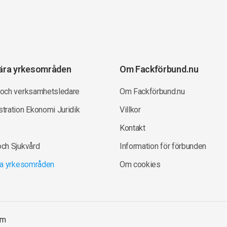
ära yrkesområden
Om Fackförbund.nu
 och verksamhetsledare
Om Fackförbund.nu
tration Ekonomi Juridik
Villkor
Kontakt
och Sjukvård
Information för förbunden
lla yrkesområden
Om cookies
om