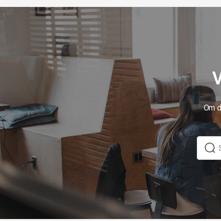
V
Om du