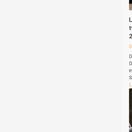
L
t
Ö
D
D
m
S
L