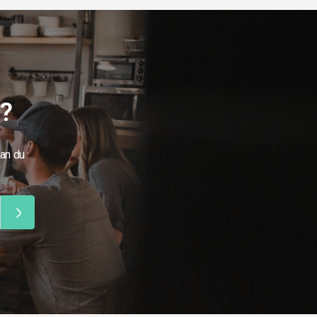
g?
kan du