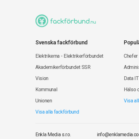
Svenska fackförbund
Popul
Elektrikerna - Elektrikerförbundet
Chefer
Akademikerförbundet SSR
Adminis
Vision
Data IT
Kommunal
Hälso 
Unionen
Visa a
Visa alla fackförbund
Enkla Media s.r.o.
info@enklamedia.c