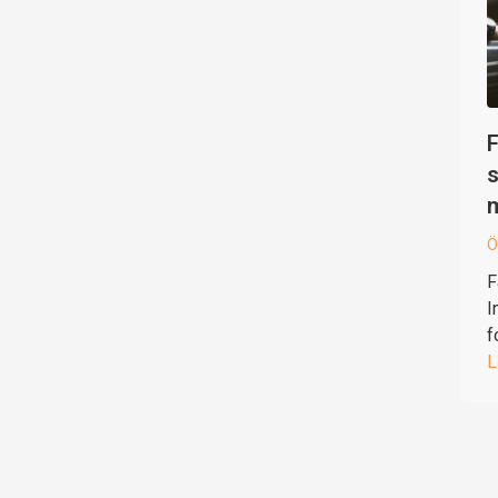
F
s
Ö
F
I
f
L