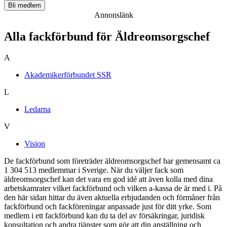
Bli medlem
Annonslänk
Alla fackförbund för Äldreomsorgschef
A
Akademikerförbundet SSR
L
Ledarna
V
Vision
De fackförbund som företräder äldreomsorgschef har gemensamt ca
1 304 513 medlemmar i Sverige. När du väljer fack som
äldreomsorgschef kan det vara en god idé att även kolla med dina
arbetskamrater vilket fackförbund och vilken a-kassa de är med i. På
den här sidan hittar du även aktuella erbjudanden och förmåner från
fackförbund och fackföreningar anpassade just för ditt yrke. Som
medlem i ett fackförbund kan du ta del av försäkringar, juridisk
konsultation och andra tjänster som gör att din anställning och