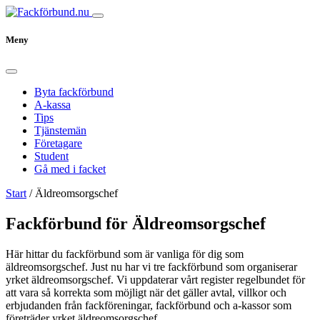
Meny
Byta fackförbund
A-kassa
Tips
Tjänstemän
Företagare
Student
Gå med i facket
Start
/
Äldreomsorgschef
Fackförbund för Äldreomsorgschef
Här hittar du fackförbund som är vanliga för dig som
äldreomsorgschef. Just nu har vi tre fackförbund som organiserar
yrket äldreomsorgschef. Vi uppdaterar vårt register regelbundet för
att vara så korrekta som möjligt när det gäller avtal, villkor och
erbjudanden från fackföreningar, fackförbund och a-kassor som
företräder yrket äldreomsorgschef.