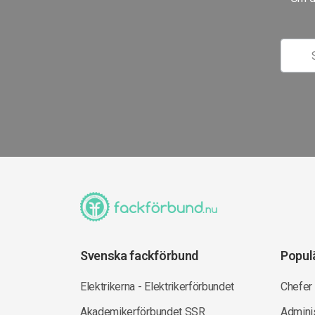
Svenska fackförbund
Popul
Elektrikerna - Elektrikerförbundet
Chefer
Akademikerförbundet SSR
Adminis