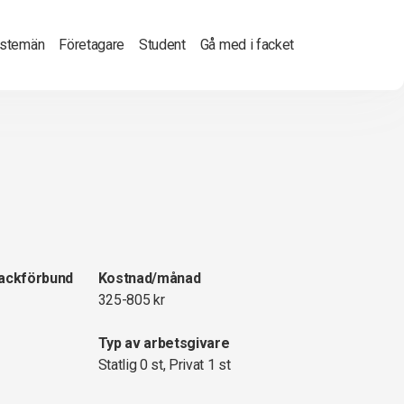
nstemän
Företagare
Student
Gå med i facket
fackförbund
Kostnad/månad
325-805 kr
Typ av arbetsgivare
Statlig 0 st, Privat 1 st