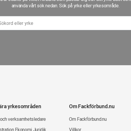
använda vårt sök nedan. Sök på yrke eller yrkesområde.
ära yrkesområden
Om Fackförbund.nu
 och verksamhetsledare
Om Fackförbund.nu
tration Ekonomi Juridik
Villkor