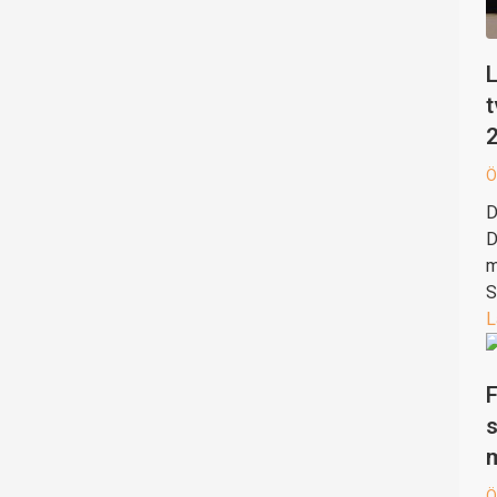
L
t
Ö
D
D
m
S
L
F
s
Ö