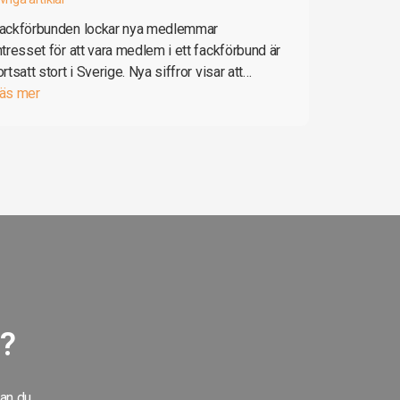
ackförbunden lockar nya medlemmar
ntresset för att vara medlem i ett fackförbund är
ortsatt stort i Sverige. Nya siffror visar att…
äs mer
g?
kan du