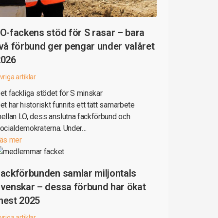
O-fackens stöd för S rasar – bara
vå förbund ger pengar under valåret
2026
vriga artiklar
et fackliga stödet för S minskar
et har historiskt funnits ett tätt samarbete
ellan LO, dess anslutna fackförbund och
ocialdemokraterna. Under…
äs mer
ackförbunden samlar miljontals
venskar – dessa förbund har ökat
mest 2025
vriga artiklar