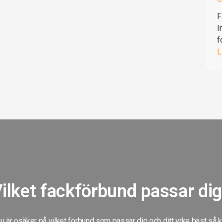
F
I
f
L
ilket fackförbund passar di
 är osäker på vilket förbund som passar dig och ditt yrke bäst så 