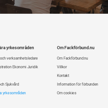
ära yrkesområden
Om Fackförbund.nu
 och verksamhetsledare
Om Fackförbund.nu
tration Ekonomi Juridik
Villkor
Kontakt
och Sjukvård
Information för förbunden
lla yrkesområden
Om cookies