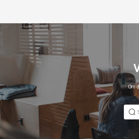
V
Om du