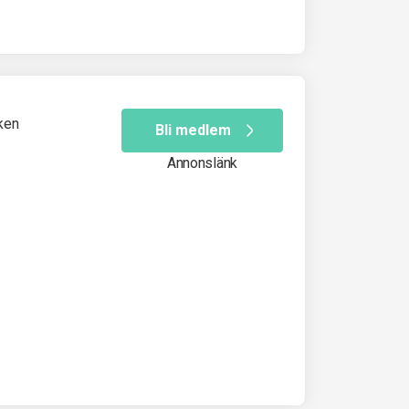
ken
Bli medlem
Annonslänk