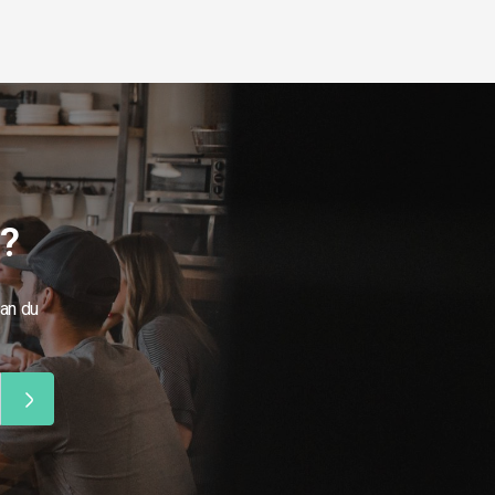
g?
kan du