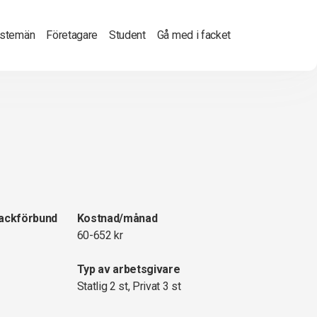
nstemän
Företagare
Student
Gå med i facket
fackförbund
Kostnad/månad
60-652 kr
Typ av arbetsgivare
Statlig 2 st, Privat 3 st