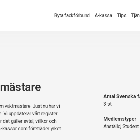
Byta fackförbund
A-kassa
Tips
Tjä
tmästare
Antal Svenska 
3 st
om vaktmästare. Just nu har vi
 Vi uppdaterar vårt register
Medlemstyper
det gäller avtal, villkor och
Anställd, Student
a-kassor som företräder yrket