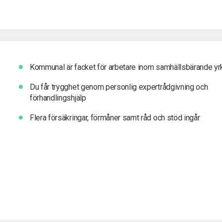
Kommunal är facket för arbetare inom samhällsbärande yr
Du får t
rygghet genom personlig expertrådgivning och
förhandlingshjälp
Flera försäkringar, förmåner samt råd och stöd ingår