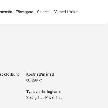
nstemän
Företagare
Student
Gå med i facket
fackförbund
Kostnad/månad
60-299 kr
Typ av arbetsgivare
Statlig 1 st, Privat 1 st