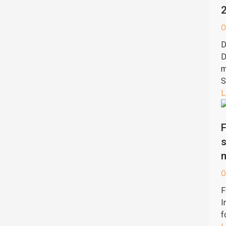
Ö
D
D
m
S
L
F
s
Ö
F
I
f