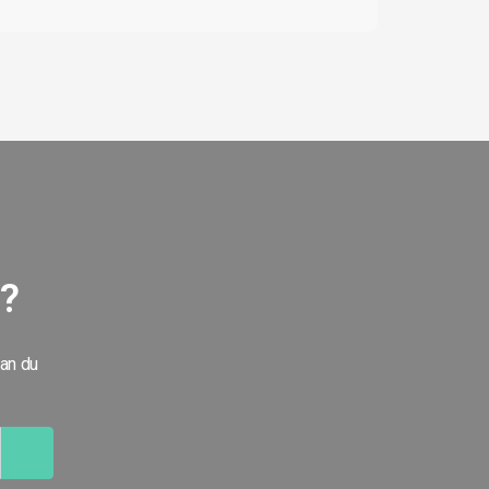
g?
kan du