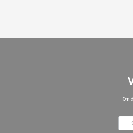
V
Om du