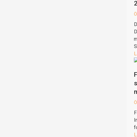
Ö
D
D
m
S
L
F
s
Ö
F
I
f
L