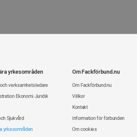
ära yrkesområden
Om Fackförbund.nu
 och verksamhetsledare
Om Fackförbund.nu
tration Ekonomi Juridik
Villkor
Kontakt
och Sjukvård
Information för förbunden
lla yrkesområden
Om cookies