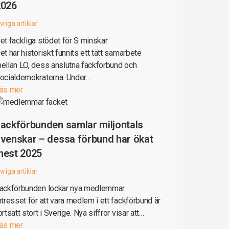
2026
vriga artiklar
et fackliga stödet för S minskar
et har historiskt funnits ett tätt samarbete
ellan LO, dess anslutna fackförbund och
ocialdemokraterna. Under…
äs mer
ackförbunden samlar miljontals
venskar – dessa förbund har ökat
mest 2025
vriga artiklar
ackförbunden lockar nya medlemmar
ntresset för att vara medlem i ett fackförbund är
ortsatt stort i Sverige. Nya siffror visar att…
äs mer