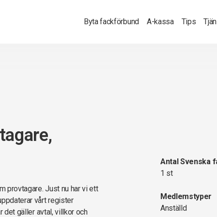
Byta fackförbund
A-kassa
Tips
Tjä
tagare,
Antal Svenska 
1 st
m provtagare. Just nu har vi ett
Medlemstyper
ppdaterar vårt register
Anställd
det gäller avtal, villkor och