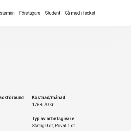
nstemän
Företagare
Student
Gå med i facket
fackförbund
Kostnad/månad
178-670 kr
Typ av arbetsgivare
Statlig 0 st, Privat 1 st