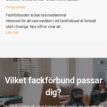
Övriga artiklar
Fackförbunden lockar nya medlemmar
Intresset för att vara medlem i ett fackförbund är fortsatt
stort i Sverige. Nya siffror visar att…
Läs mer
Vilket fackförbund passar
dig?
Om du är osäker på vilket förbund som passar dig och ditt yrke