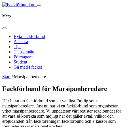
Meny
Byta fackförbund
A-kassa
Tips
Tjänstemän
Företagare
Student
Gå med i facket
Start
/
Marsipanberedare
Fackförbund för Marsipanberedare
Här hittar du fackförbund som är vanliga för dig som
marsipanberedare. Just nu har vi ett fackförbund som organiserar
yrket marsipanberedare. Vi uppdaterar vårt register regelbundet för
att vara så korrekta som möjligt när det gäller avtal, villkor och
erbjudanden från fackföreningar, fackförbund och a-kassor som
företräder yrket marsipanberedare.