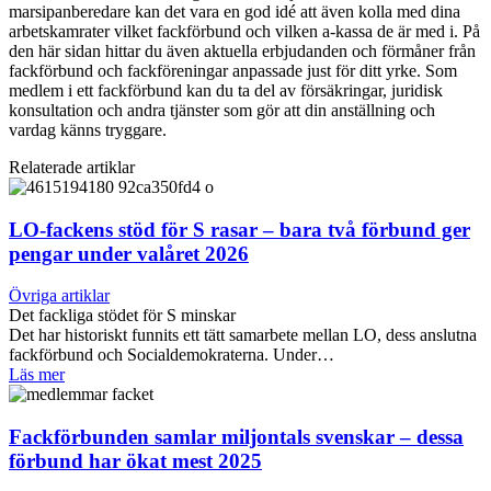
marsipanberedare kan det vara en god idé att även kolla med dina
arbetskamrater vilket fackförbund och vilken a-kassa de är med i. På
den här sidan hittar du även aktuella erbjudanden och förmåner från
fackförbund och fackföreningar anpassade just för ditt yrke. Som
medlem i ett fackförbund kan du ta del av försäkringar, juridisk
konsultation och andra tjänster som gör att din anställning och
vardag känns tryggare.
Relaterade artiklar
LO-fackens stöd för S rasar – bara två förbund ger
pengar under valåret 2026
Övriga artiklar
Det fackliga stödet för S minskar
Det har historiskt funnits ett tätt samarbete mellan LO, dess anslutna
fackförbund och Socialdemokraterna. Under…
Läs mer
Fackförbunden samlar miljontals svenskar – dessa
förbund har ökat mest 2025