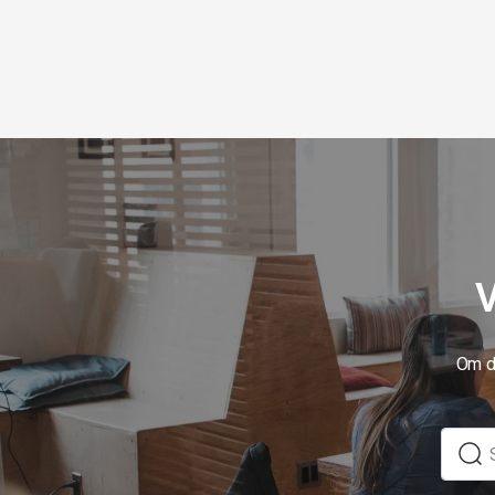
V
Om du