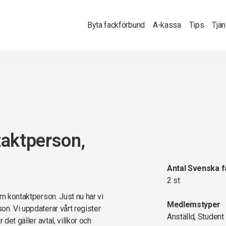
Byta fackförbund
A-kassa
Tips
Tjä
taktperson,
Antal Svenska 
2 st
om kontaktperson. Just nu har vi
Medlemstyper
n. Vi uppdaterar vårt register
Anställd, Student
det gäller avtal, villkor och