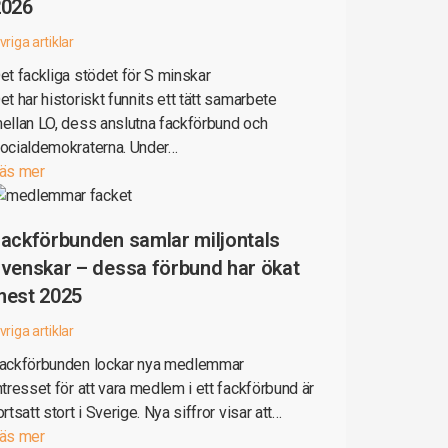
2026
vriga artiklar
et fackliga stödet för S minskar
et har historiskt funnits ett tätt samarbete
ellan LO, dess anslutna fackförbund och
ocialdemokraterna. Under…
äs mer
ackförbunden samlar miljontals
venskar – dessa förbund har ökat
mest 2025
vriga artiklar
ackförbunden lockar nya medlemmar
ntresset för att vara medlem i ett fackförbund är
ortsatt stort i Sverige. Nya siffror visar att…
äs mer