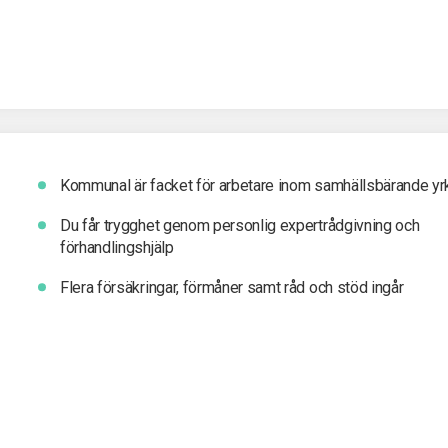
Kommunal är facket för arbetare inom samhällsbärande yr
Du får t
rygghet genom personlig expertrådgivning och
förhandlingshjälp
Flera försäkringar, förmåner samt råd och stöd ingår