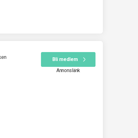
ken
Bli medlem
Annonslänk