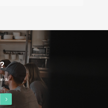
g?
kan du