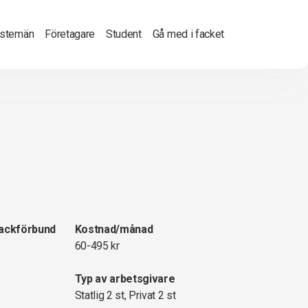
nstemän
Företagare
Student
Gå med i facket
fackförbund
Kostnad/månad
60-495 kr
Typ av arbetsgivare
Statlig 2 st, Privat 2 st