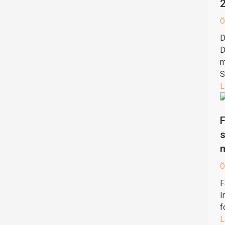
Ö
D
D
m
S
L
F
s
Ö
F
I
f
L