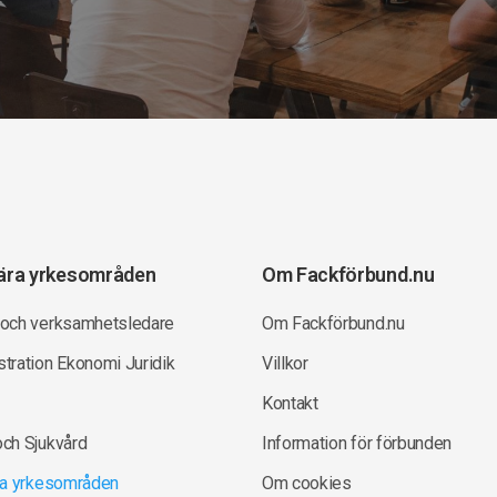
ära yrkesområden
Om Fackförbund.nu
 och verksamhetsledare
Om Fackförbund.nu
tration Ekonomi Juridik
Villkor
Kontakt
och Sjukvård
Information för förbunden
lla yrkesområden
Om cookies