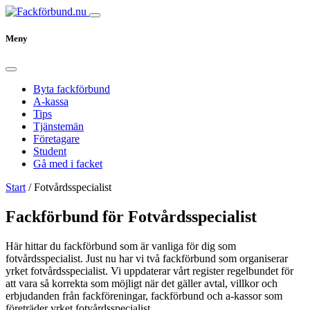
Meny
Byta fackförbund
A-kassa
Tips
Tjänstemän
Företagare
Student
Gå med i facket
Start
/
Fotvårdsspecialist
Fackförbund för Fotvårdsspecialist
Här hittar du fackförbund som är vanliga för dig som
fotvårdsspecialist. Just nu har vi två fackförbund som organiserar
yrket fotvårdsspecialist. Vi uppdaterar vårt register regelbundet för
att vara så korrekta som möjligt när det gäller avtal, villkor och
erbjudanden från fackföreningar, fackförbund och a-kassor som
företräder yrket fotvårdsspecialist.