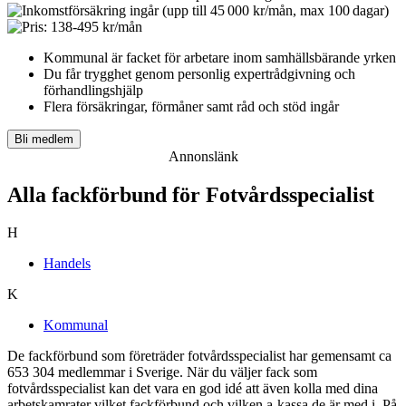
Kommunal är facket för arbetare inom samhällsbärande yrken
Du får t
rygghet genom personlig expertrådgivning och
förhandlingshjälp
Flera försäkringar, förmåner samt råd och stöd ingår
Bli medlem
Annonslänk
Alla fackförbund för Fotvårdsspecialist
H
Handels
K
Kommunal
De fackförbund som företräder fotvårdsspecialist har gemensamt ca
653 304 medlemmar i Sverige. När du väljer fack som
fotvårdsspecialist kan det vara en god idé att även kolla med dina
arbetskamrater vilket fackförbund och vilken a-kassa de är med i. På