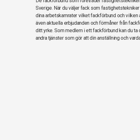
De fackförbund som företräder fastighetsteknik
Sverige. När du väljer fack som fastighetstekniker
dina arbetskamrater vilket fackförbund och vilken 
även aktuella erbjudanden och förmåner från fackf
ditt yrke. Som medlem i ett fackförbund kan du ta d
andra tjänster som gör att din anställning och vard