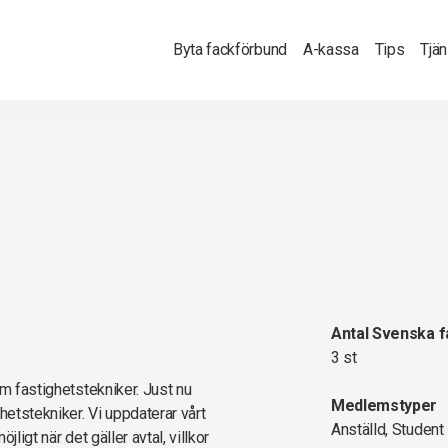
Byta fackförbund
A-kassa
Tips
Tjä
Antal Svenska 
3 st
om fastighetstekniker. Just nu
Medlemstyper
hetstekniker. Vi uppdaterar vårt
Anställd, Student
ligt när det gäller avtal, villkor