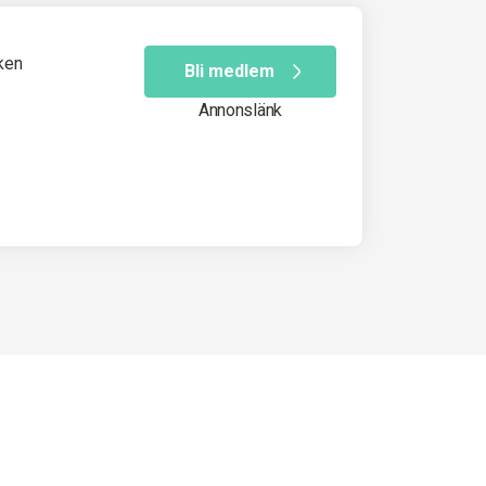
ken
Bli medlem
Annonslänk