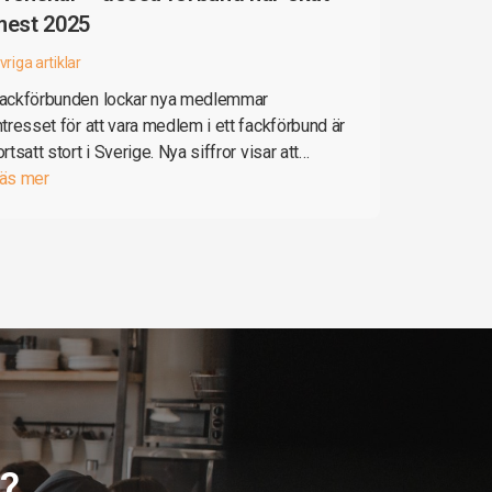
mest 2025
vriga artiklar
ackförbunden lockar nya medlemmar
ntresset för att vara medlem i ett fackförbund är
ortsatt stort i Sverige. Nya siffror visar att…
äs mer
g?