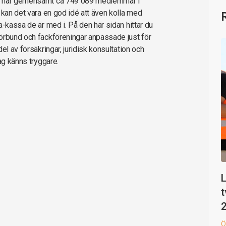
er har gemensamt ca 749 089 medlemmar i
 kan det vara en god idé att även kolla med
a-kassa de är med i. På den här sidan hittar du
örbund och fackföreningar anpassade just för
el av försäkringar, juridisk konsultation och
ag känns tryggare.
L
t
Ö