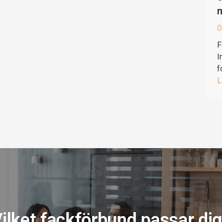
Ö
F
I
f
L
ilket fackförbund passar di