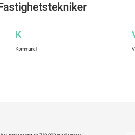
 Fastighetstekniker
K
Kommunal
V