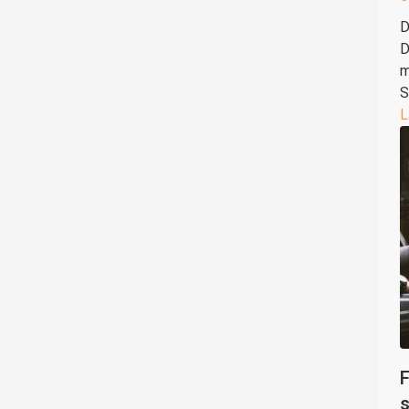
D
D
m
S
L
F
s