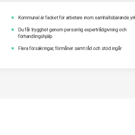
Kommunal är facket för arbetare inom samhällsbärande yr
Du får t
rygghet genom personlig expertrådgivning och
förhandlingshjälp
Flera försäkringar, förmåner samt råd och stöd ingår