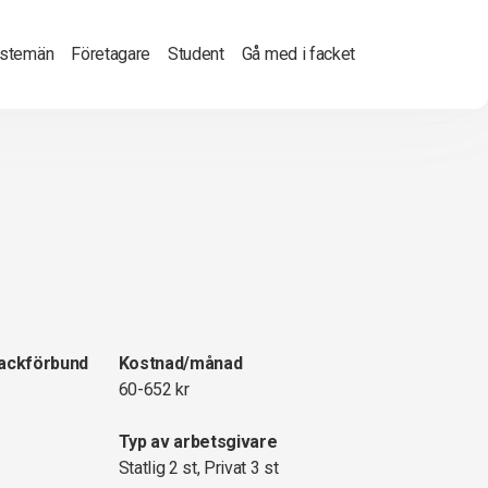
nstemän
Företagare
Student
Gå med i facket
fackförbund
Kostnad/månad
60-652 kr
Typ av arbetsgivare
Statlig 2 st, Privat 3 st