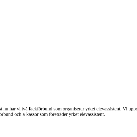
t nu har vi två fackförbund som organiserar yrket elevassistent. Vi uppda
förbund och a-kassor som företräder yrket elevassistent.