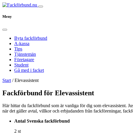
Meny
Byta fackförbund
A-kassa
Tips
Tjänstemän
Företagare
Student
Gå med i facket
Start
/
Elevassistent
Fackförbund för Elevassistent
Här hittar du fackförbund som är vanliga för dig som elevassistent. Jus
när det gäller avtal, villkor och erbjudanden från fackföreningar, fack
Antal Svenska fackförbund
2 st