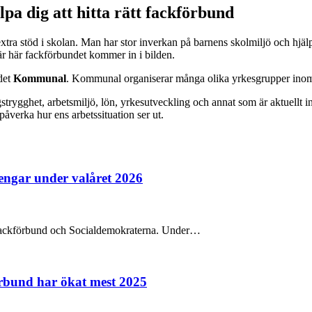
pa dig att hitta rätt fackförbund
xtra stöd i skolan. Man har stor inverkan på barnens skolmiljö och hjälpe
är här fackförbundet kommer in i bilden.
ndet
Kommunal
. Kommunal organiserar många olika yrkesgrupper inom
trygghet, arbetsmiljö, lön, yrkesutveckling och annat som är aktuellt i
verka hur ens arbetssituation ser ut.
pengar under valåret 2026
na fackförbund och Socialdemokraterna. Under…
örbund har ökat mest 2025