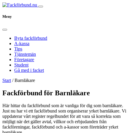
Meny
Byta fackförbund
A-kassa
Tips
Tjänstemän
Företagare
Student
Gå med i facket
Start
/
Barnläkare
Fackförbund för Barnläkare
Här hittar du fackförbund som är vanliga för dig som barnläkare.
Just nu har vi ett fackförbund som organiserar yrket barnläkare. Vi
uppdaterar vårt register regelbundet för att vara så korrekta som
möjligt när det gäller avtal, villkor och erbjudanden från
fackföreningar, fackförbund och a-kassor som företräder yrket
barnläkare.