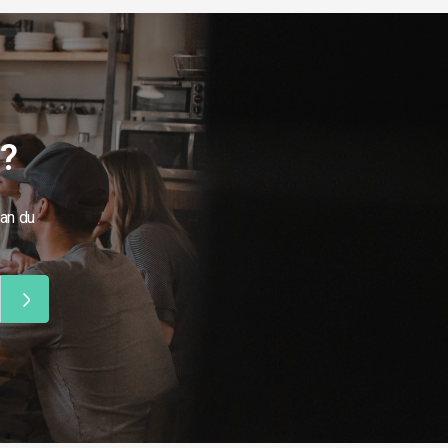
g?
kan du