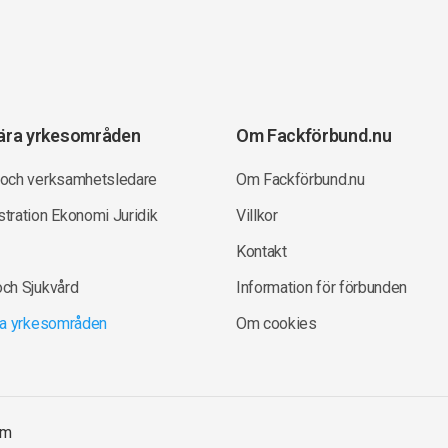
ära yrkesområden
Om Fackförbund.nu
 och verksamhetsledare
Om Fackförbund.nu
tration Ekonomi Juridik
Villkor
Kontakt
och Sjukvård
Information för förbunden
lla yrkesområden
Om cookies
om