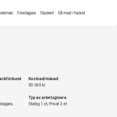
nstemän
Företagare
Student
Gå med i facket
fackförbund
Kostnad/månad
50-565 kr
Typ av arbetsgivare
etagare,
Statlig 1 st, Privat 3 st