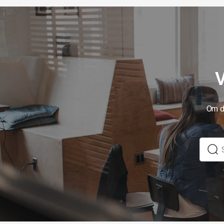
V
Om du