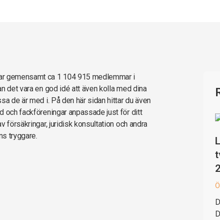
har gemensamt ca 1 104 915 medlemmar i
n det vara en god idé att även kolla med dina
sa de är med i. På den här sidan hittar du även
d och fackföreningar anpassade just för ditt
 försäkringar, juridisk konsultation och andra
ns tryggare.
L
t
Ö
D
D