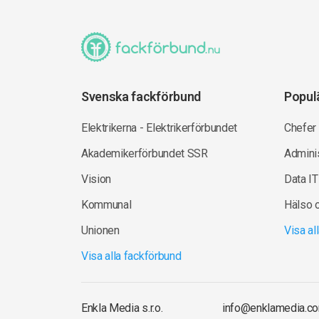
Svenska fackförbund
Popul
Elektrikerna - Elektrikerförbundet
Chefer
Akademikerförbundet SSR
Adminis
Vision
Data IT
Kommunal
Hälso 
Unionen
Visa a
Visa alla fackförbund
Enkla Media s.r.o.
info@enklamedia.c