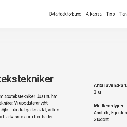
Byta fackförbund
A-kassa
Tips
Tjä
tekstekniker
Antal Svenska 
3 st
om apotekstekniker. Just nu har
kniker. Vi uppdaterar vårt
Medlemstyper
ligt när det gäller avtal, villkor
Anställd, Egenför
 och a-kassor som företräder
Student