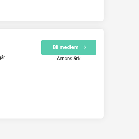
Bli medlem
går
Annonslänk