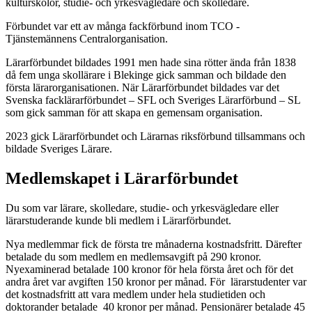
kulturskolor, studie- och yrkesvägledare och skolledare.
Förbundet var ett av många fackförbund inom TCO -
Tjänstemännens Centralorganisation.
Lärarförbundet bildades 1991 men hade sina rötter ända från 1838
då fem unga skollärare i Blekinge gick samman och bildade den
första lärarorganisationen. När Lärarförbundet bildades var det
Svenska facklärarförbundet – SFL och Sveriges Lärarförbund – SL
som gick samman för att skapa en gemensam organisation.
2023 gick Lärarförbundet och Lärarnas riksförbund tillsammans och
bildade Sveriges Lärare.
Medlemskapet i Lärarförbundet
Du som var lärare, skolledare, studie- och yrkesvägledare eller
lärarstuderande kunde bli medlem i Lärarförbundet.
Nya medlemmar fick de första tre månaderna kostnadsfritt. Därefter
betalade du som medlem en medlemsavgift på 290 kronor.
Nyexaminerad betalade 100 kronor för hela första året och för det
andra året var avgiften 150 kronor per månad. För lärarstudenter var
det kostnadsfritt att vara medlem under hela studietiden och
doktorander betalade 40 kronor per månad. Pensionärer betalade 45