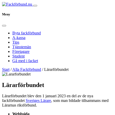
Meny
Byta fackförbund
A-kassa
Tips
Tjänstemän
Företagare
Student
Gå med i facket
Start
/
Alla Fackförbund
/
Lärarförbundet
Lärarförbundet
Lärarförbundet blev den 1 januari 2023 en del av de nya
fackförbundet
Sveriges Lärare
, som man bildade tillsammans med
Lärarnas riksförbund.
Webbsida