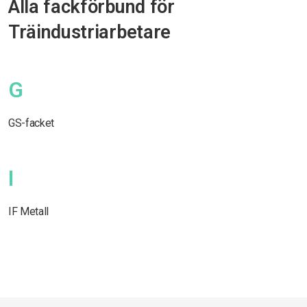
Alla fackförbund för
Träindustriarbetare
G
GS-facket
I
IF Metall