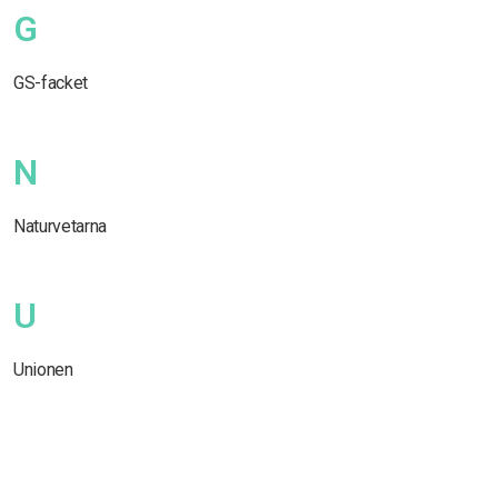
G
GS-facket
N
Naturvetarna
U
Unionen