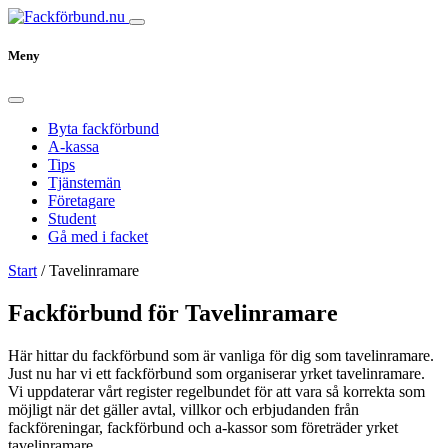
Meny
Byta fackförbund
A-kassa
Tips
Tjänstemän
Företagare
Student
Gå med i facket
Start
/
Tavelinramare
Fackförbund för Tavelinramare
Här hittar du fackförbund som är vanliga för dig som tavelinramare.
Just nu har vi ett fackförbund som organiserar yrket tavelinramare.
Vi uppdaterar vårt register regelbundet för att vara så korrekta som
möjligt när det gäller avtal, villkor och erbjudanden från
fackföreningar, fackförbund och a-kassor som företräder yrket
tavelinramare.