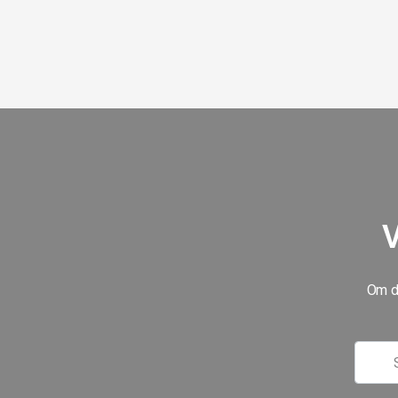
V
Om du