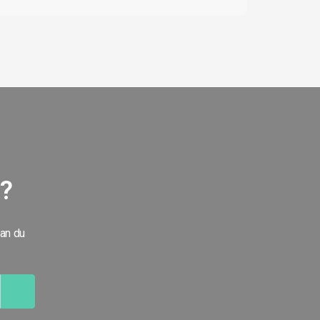
g?
kan du