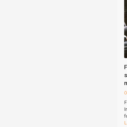
F
s
Ö
F
I
f
L