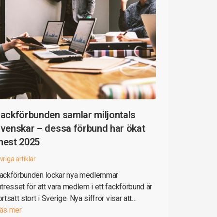
ackförbunden samlar miljontals
venskar – dessa förbund har ökat
mest 2025
vriga artiklar
ackförbunden lockar nya medlemmar
ntresset för att vara medlem i ett fackförbund är
ortsatt stort i Sverige. Nya siffror visar att…
äs mer