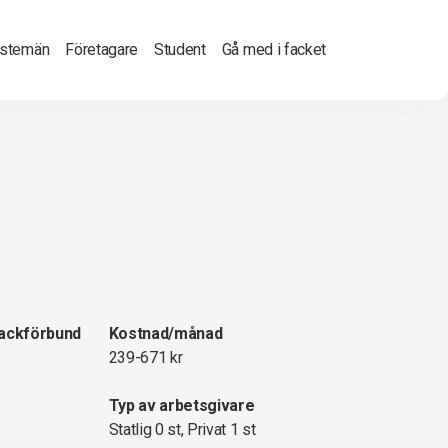
nstemän
Företagare
Student
Gå med i facket
fackförbund
Kostnad/månad
239-671 kr
Typ av arbetsgivare
Statlig 0 st, Privat 1 st