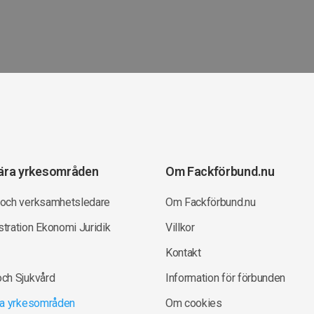
ära yrkesområden
Om Fackförbund.nu
 och verksamhetsledare
Om Fackförbund.nu
tration Ekonomi Juridik
Villkor
Kontakt
och Sjukvård
Information för förbunden
lla yrkesområden
Om cookies