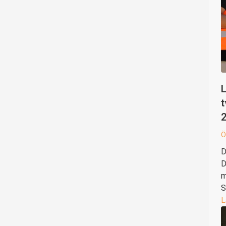
L
t
Ö
D
D
m
S
L