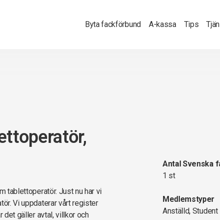
Byta fackförbund
A-kassa
Tips
Tjä
ettoperatör,
Antal Svenska 
1 st
m tablettoperatör. Just nu har vi
Medlemstyper
ör. Vi uppdaterar vårt register
Anställd, Student
det gäller avtal, villkor och