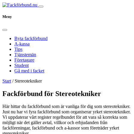
Meny
Byta fackförbund
A-kassa
Tips
Tjänstemän
Företagare
Student
Gå med i facket
Start
/
Stereotekniker
Fackförbund för Stereotekniker
Här hittar du fackförbund som är vanliga för dig som stereotekniker.
Just nu har vi fyra fackförbund som organiserar yrket stereotekniker.
Vi uppdaterar vårt register regelbundet för att vara så korrekta som
möjligt när det gäller avtal, villkor och erbjudanden från
fackföreningar, fackförbund och a-kassor som företräder yrket
stereotekniker.