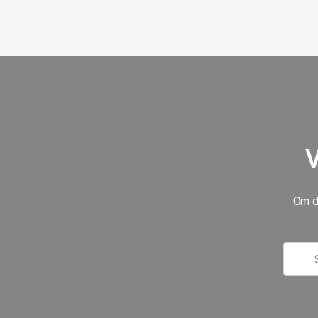
V
Om du