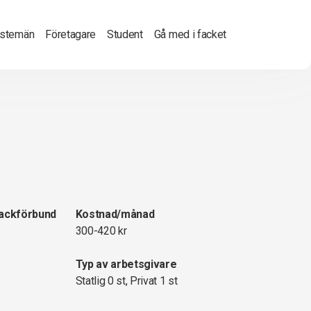
nstemän
Företagare
Student
Gå med i facket
fackförbund
Kostnad/månad
300-420 kr
Typ av arbetsgivare
Statlig 0 st, Privat 1 st