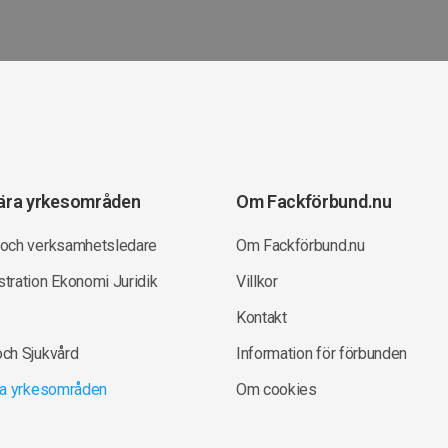
ära yrkesområden
Om Fackförbund.nu
 och verksamhetsledare
Om Fackförbund.nu
tration Ekonomi Juridik
Villkor
Kontakt
och Sjukvård
Information för förbunden
lla yrkesområden
Om cookies