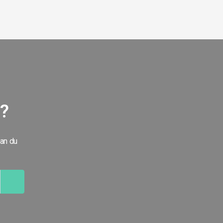
g?
kan du