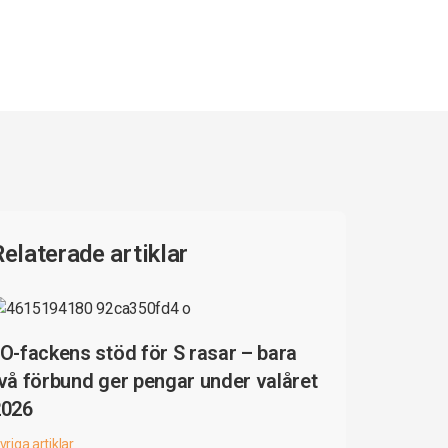
Relaterade artiklar
O-fackens stöd för S rasar – bara
vå förbund ger pengar under valåret
2026
vriga artiklar