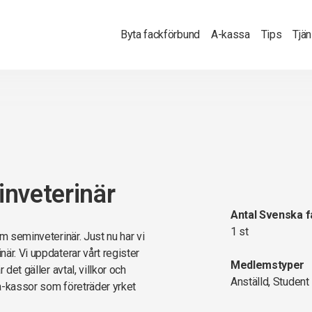
Byta fackförbund
A-kassa
Tips
Tjä
nveterinär
Antal Svenska 
1 st
m seminveterinär. Just nu har vi
är. Vi uppdaterar vårt register
Medlemstyper
det gäller avtal, villkor och
Anställd, Student
a-kassor som företräder yrket