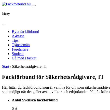
Meny
Byta fackförbund
A-kassa
Tips
Tjänstemän
Företagare
Student
Gå med i facket
Start
/
Säkerhetsrådgivare, IT
Fackförbund för Säkerhetsrådgivare, IT
Här hittar du fackförbund som är vanliga för dig som säkerhetsrådgivar
som möjligt när det gäller avtal, villkor och erbjudanden från fackför
Antal Svenska fackförbund
6 st