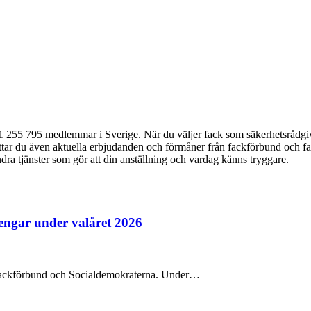
 255 795 medlemmar i Sverige. När du väljer fack som säkerhetsrådgiva
ittar du även aktuella erbjudanden och förmåner från fackförbund och fa
ndra tjänster som gör att din anställning och vardag känns tryggare.
pengar under valåret 2026
na fackförbund och Socialdemokraterna. Under…