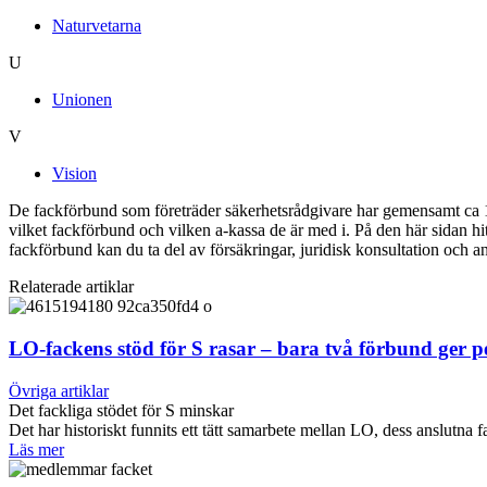
Naturvetarna
U
Unionen
V
Vision
De fackförbund som företräder säkerhetsrådgivare har gemensamt ca 1
vilket fackförbund och vilken a-kassa de är med i. På den här sidan h
fackförbund kan du ta del av försäkringar, juridisk konsultation och a
Relaterade artiklar
LO-fackens stöd för S rasar – bara två förbund ger 
Övriga artiklar
Det fackliga stödet för S minskar
Det har historiskt funnits ett tätt samarbete mellan LO, dess anslut
Läs mer