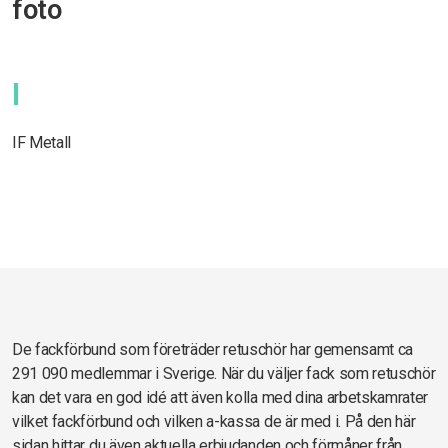
foto
I
IF Metall
De fackförbund som företräder retuschör har gemensamt ca
291 090 medlemmar i Sverige. När du väljer fack som retuschör
kan det vara en god idé att även kolla med dina arbetskamrater
vilket fackförbund och vilken a-kassa de är med i. På den här
sidan hittar du även aktuella erbjudanden och förmåner från