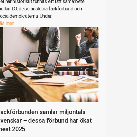
et har historiskt funnits ett tätt samarbete
ellan LO, dess anslutna fackförbund och
ocialdemokraterna. Under…
äs mer
ackförbunden samlar miljontals
venskar – dessa förbund har ökat
mest 2025