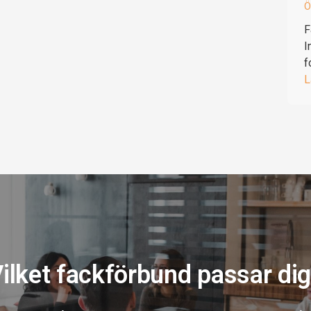
Ö
F
I
f
L
ilket fackförbund passar di