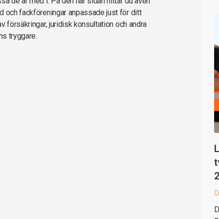
sa de är med i. På den här sidan hittar du även
d och fackföreningar anpassade just för ditt
 försäkringar, juridisk konsultation och andra
ns tryggare.
L
t
Ö
D