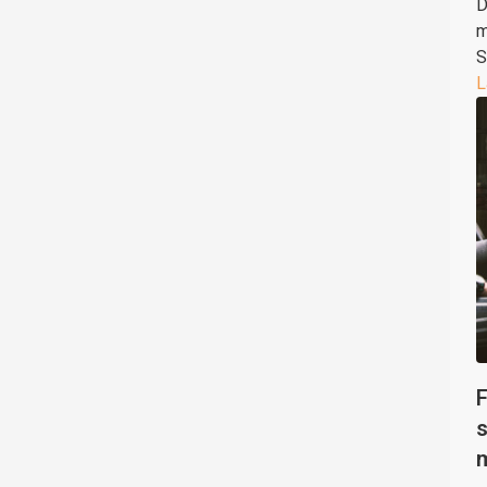
D
m
S
L
F
s