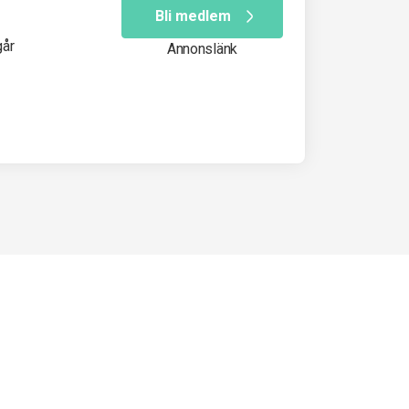
Bli medlem
går
Annonslänk