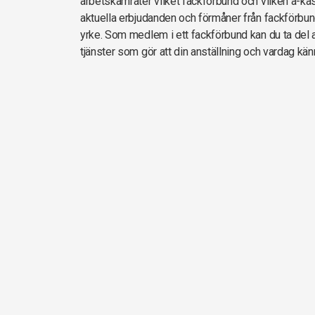
arbetskamrater vilket fackförbund och vilken a-kas
aktuella erbjudanden och förmåner från fackförbun
yrke. Som medlem i ett fackförbund kan du ta del av
tjänster som gör att din anställning och vardag kän