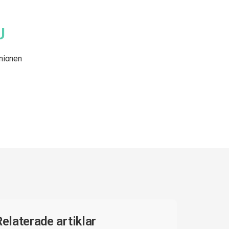
U
nionen
Relaterade artiklar