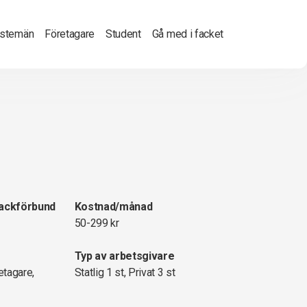
nstemän
Företagare
Student
Gå med i facket
fackförbund
Kostnad/månad
50-299 kr
Typ av arbetsgivare
etagare,
Statlig 1 st, Privat 3 st