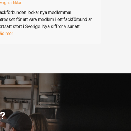
vriga artiklar
ackförbunden lockar nya medlemmar
ntresset för att vara medlem i ett fackförbund är
ortsatt stort i Sverige. Nya siffror visar att…
äs mer
g?