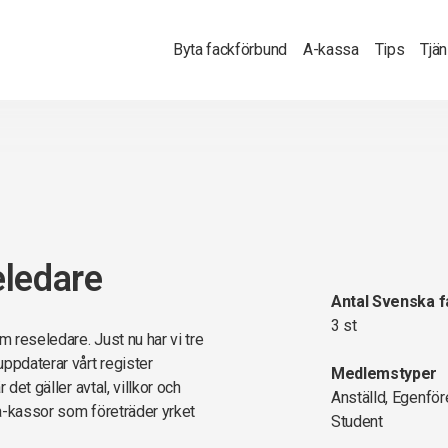
Byta fackförbund
A-kassa
Tips
Tjä
eledare
Antal Svenska 
3 st
m reseledare. Just nu har vi tre
ppdaterar vårt register
Medlemstyper
det gäller avtal, villkor och
Anställd, Egenför
a-kassor som företräder yrket
Student