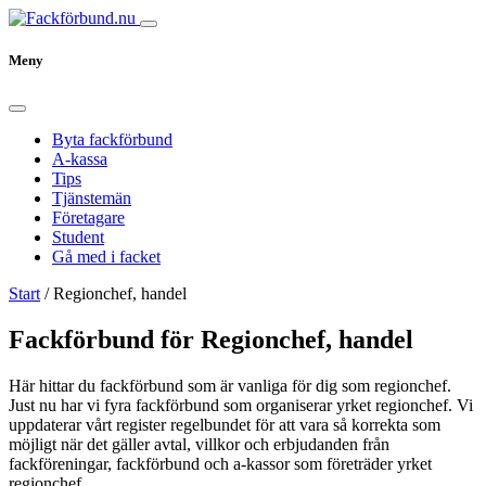
Meny
Byta fackförbund
A-kassa
Tips
Tjänstemän
Företagare
Student
Gå med i facket
Start
/
Regionchef, handel
Fackförbund för Regionchef, handel
Här hittar du fackförbund som är vanliga för dig som regionchef.
Just nu har vi fyra fackförbund som organiserar yrket regionchef. Vi
uppdaterar vårt register regelbundet för att vara så korrekta som
möjligt när det gäller avtal, villkor och erbjudanden från
fackföreningar, fackförbund och a-kassor som företräder yrket
regionchef.