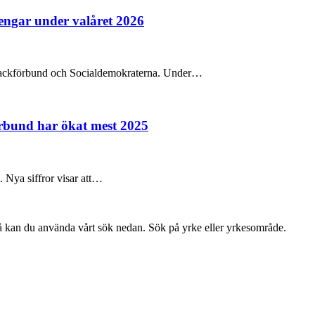
pengar under valåret 2026
na fackförbund och Socialdemokraterna. Under…
örbund har ökat mest 2025
e. Nya siffror visar att…
så kan du använda vårt sök nedan. Sök på yrke eller yrkesområde.