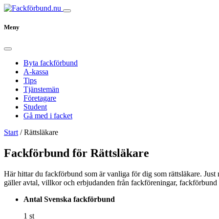
Meny
Byta fackförbund
A-kassa
Tips
Tjänstemän
Företagare
Student
Gå med i facket
Start
/
Rättsläkare
Fackförbund för Rättsläkare
Här hittar du fackförbund som är vanliga för dig som rättsläkare. Just 
gäller avtal, villkor och erbjudanden från fackföreningar, fackförbund 
Antal Svenska fackförbund
1 st