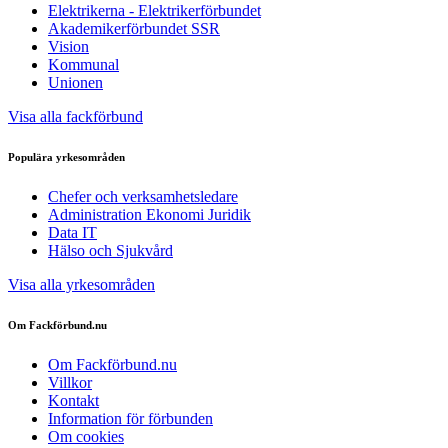
Elektrikerna - Elektrikerförbundet
Akademikerförbundet SSR
Vision
Kommunal
Unionen
Visa alla fackförbund
Populära yrkesområden
Chefer och verksamhetsledare
Administration Ekonomi Juridik
Data IT
Hälso och Sjukvård
Visa alla yrkesområden
Om Fackförbund.nu
Om Fackförbund.nu
Villkor
Kontakt
Information för förbunden
Om cookies