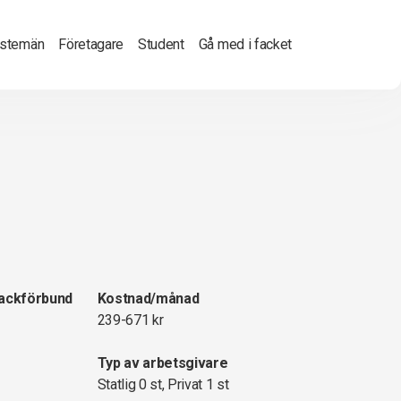
nstemän
Företagare
Student
Gå med i facket
fackförbund
Kostnad/månad
239-671 kr
Typ av arbetsgivare
Statlig 0 st, Privat 1 st