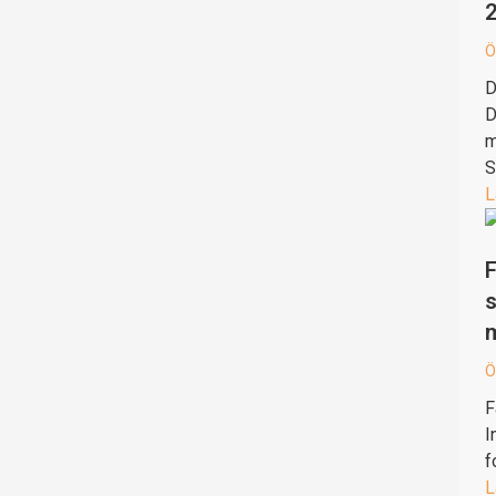
Ö
D
D
m
S
L
F
s
Ö
F
I
f
L