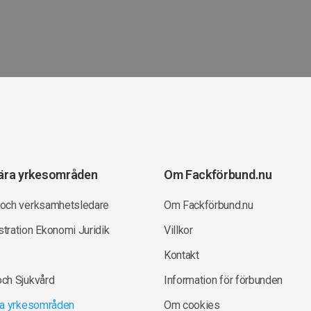
ära yrkesområden
Om Fackförbund.nu
 och verksamhetsledare
Om Fackförbund.nu
tration Ekonomi Juridik
Villkor
Kontakt
och Sjukvård
Information för förbunden
lla yrkesområden
Om cookies