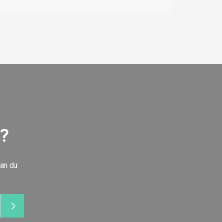
g?
kan du