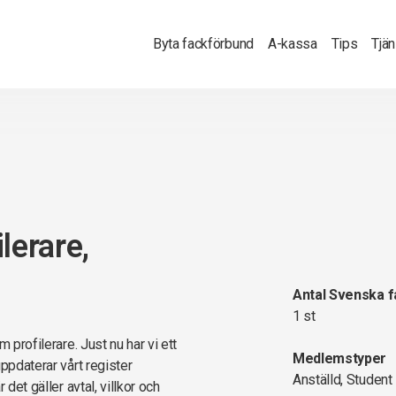
Byta fackförbund
A-kassa
Tips
Tjä
lerare,
Antal Svenska 
1 st
 profilerare. Just nu har vi ett
Medlemstyper
ppdaterar vårt register
Anställd, Student
det gäller avtal, villkor och