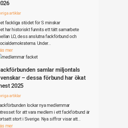
2026
vriga artiklar
et fackliga stödet för S minskar
et har historiskt funnits ett tätt samarbete
ellan LO, dess anslutna fackförbund och
ocialdemokraterna. Under…
äs mer
ackförbunden samlar miljontals
venskar – dessa förbund har ökat
mest 2025
vriga artiklar
ackförbunden lockar nya medlemmar
ntresset för att vara medlem i ett fackförbund är
ortsatt stort i Sverige. Nya siffror visar att…
äs mer