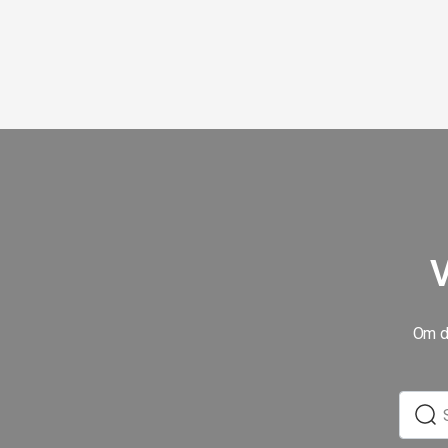
V
Om du