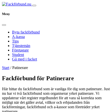
Meny
Byta fackförbund
A-kassa
Tips
Tjänstemän
Företagare
Student
Gå med i facket
Start
/
Patinerare
Fackförbund för Patinerare
Här hittar du fackförbund som är vanliga för dig som patinerare. Just
nu har vi två fackförbund som organiserar yrket patinerare. Vi
uppdaterar vårt register regelbundet för att vara så korrekta som
möjligt när det gäller avtal, villkor och erbjudanden från
fackföreningar, fackförbund och a-kassor som företräder yrket
patinerare.