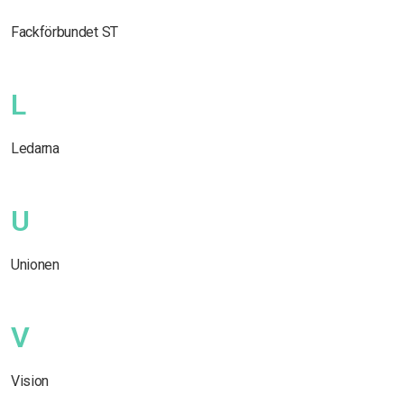
Fackförbundet ST
L
Ledarna
U
Unionen
V
Vision