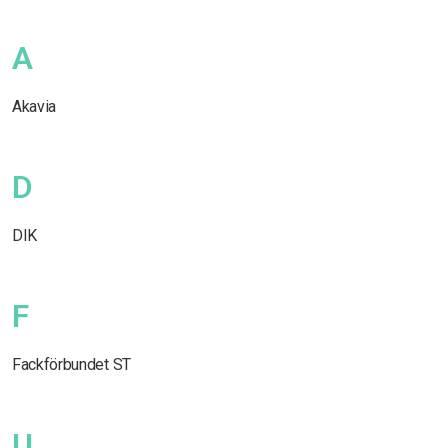
A
Akavia
D
DIK
F
Fackförbundet ST
U