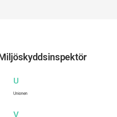
 Miljöskyddsinspektör
U
Unionen
V