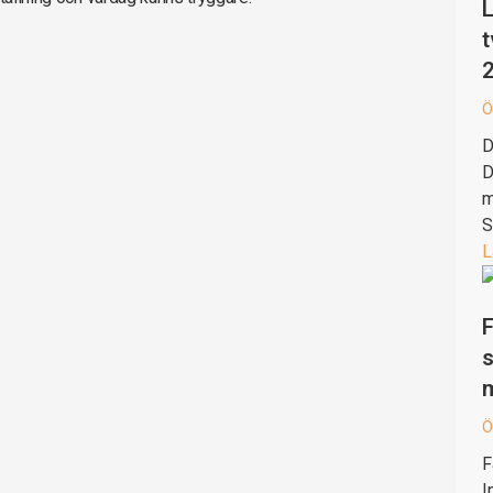
L
t
Ö
D
D
m
S
L
F
s
Ö
F
I