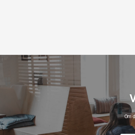
V
Om du