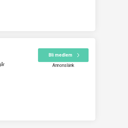
Bli medlem
går
Annonslänk