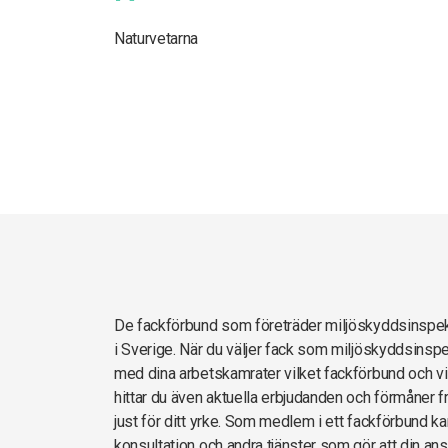
Naturvetarna
De fackförbund som företräder miljöskyddsinsp
i Sverige. När du väljer fack som miljöskyddsinspe
med dina arbetskamrater vilket fackförbund och vi
hittar du även aktuella erbjudanden och förmåner 
just för ditt yrke. Som medlem i ett fackförbund kan
konsultation och andra tjänster som gör att din ans