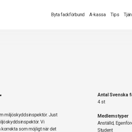
Byta fackförbund
A-kassa
Tips
Tjä
r
Antal Svenska 
4 st
som miljöskyddsinspektör. Just
Medlemstyper
iljöskyddsinspektör. Vi
Anställd, Egenför
å korrekta som möjligt när det
Student