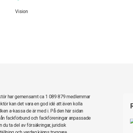
Vision
ektör har gemensamt ca 1 089 879 medlemmar
ktör kan det vara en god idé att även kolla
lken a-kassa de är med i. På den här sidan
från fackförbund och fackföreningar anpassade
 du ta del av försäkringar, juridisk
tällning och vardag känns tryggare.