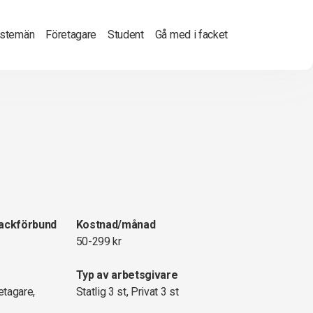
nstemän
Företagare
Student
Gå med i facket
fackförbund
Kostnad/månad
50-299 kr
Typ av arbetsgivare
etagare,
Statlig 3 st, Privat 3 st