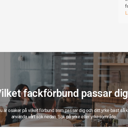
f
L
ilket fackförbund passar di
 är osäker på vilket förbund som passar dig och ditt yrke bäst så 
använda vårt sök nedan. Sök på yrke eller yrkesområde.