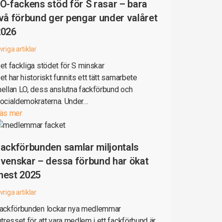
O-fackens stöd för S rasar – bara
vå förbund ger pengar under valåret
2026
vriga artiklar
et fackliga stödet för S minskar
et har historiskt funnits ett tätt samarbete
ellan LO, dess anslutna fackförbund och
ocialdemokraterna. Under…
äs mer
ackförbunden samlar miljontals
venskar – dessa förbund har ökat
mest 2025
vriga artiklar
ackförbunden lockar nya medlemmar
ntresset för att vara medlem i ett fackförbund är