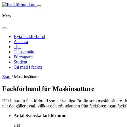
Meny
Byta fackförbund
A-kassa
Tips
Tjänstemän
Företagare
Student
Gå med i facket
Start
/
Maskinsättare
Fackförbund för Maskinsättare
Här hittar du fackförbund som är vanliga för dig som maskinsättare. Ju
när det gäller avtal, villkor och erbjudanden från fackföreningar, fac
Antal Svenska fackförbund
1 st