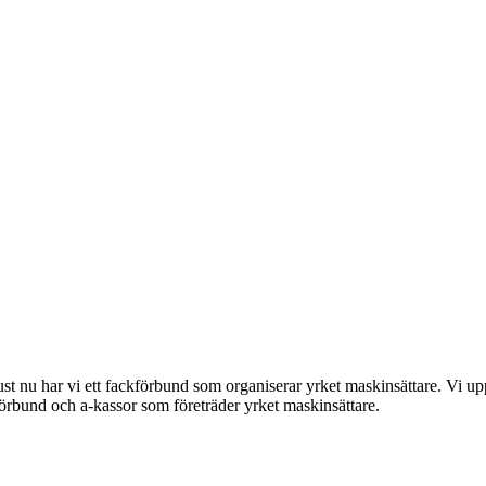
st nu har vi ett fackförbund som organiserar yrket maskinsättare. Vi uppd
kförbund och a-kassor som företräder yrket maskinsättare.