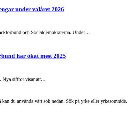
pengar under valåret 2026
na fackförbund och Socialdemokraterna. Under…
örbund har ökat mest 2025
e. Nya siffror visar att…
så kan du använda vårt sök nedan. Sök på yrke eller yrkesområde.