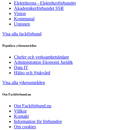
Elektrikerna - Elektrikerförbundet
Akademikerförbundet SSR
Vision
Kommunal
Unionen
Visa alla fackförbund
Populära yrkesområden
Chefer och verksamhetsledare
Administration Ekonomi Juridik
Data IT
Hälso och Sjukvård
Visa alla yrkesområden
Om Fackförbund.nu
Om Fackförbund.nu
Villkor
Kontakt
Information för förbunden
Om cookies