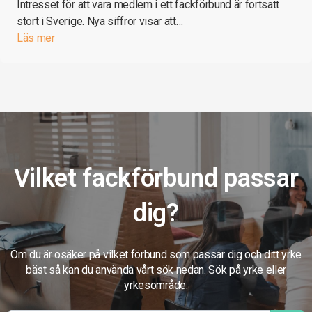
Intresset för att vara medlem i ett fackförbund är fortsatt
stort i Sverige. Nya siffror visar att…
Läs mer
Vilket fackförbund passar
dig?
Om du är osäker på vilket förbund som passar dig och ditt yrke
bäst så kan du använda vårt sök nedan. Sök på yrke eller
yrkesområde.