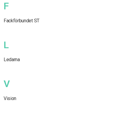
F
Fackförbundet ST
L
Ledarna
V
Vision