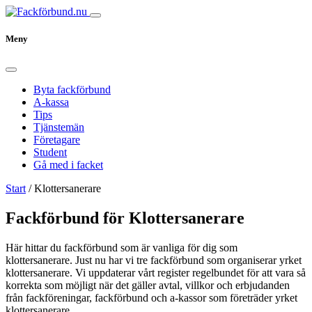
Meny
Byta fackförbund
A-kassa
Tips
Tjänstemän
Företagare
Student
Gå med i facket
Start
/
Klottersanerare
Fackförbund för Klottersanerare
Här hittar du fackförbund som är vanliga för dig som
klottersanerare. Just nu har vi tre fackförbund som organiserar yrket
klottersanerare. Vi uppdaterar vårt register regelbundet för att vara så
korrekta som möjligt när det gäller avtal, villkor och erbjudanden
från fackföreningar, fackförbund och a-kassor som företräder yrket
klottersanerare.