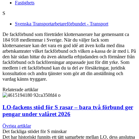
Fastighets
S
Svenska Transportarbetareförbundet - Transport
De fackförbund som företräder klottersanerare har gemensamt ca
184 918 medlemmar i Sverige. När du väljer fack som
klottersanerare kan det vara en god idé att även kolla med dina
arbetskamrater vilket fackförbund och vilken a-kassa de är med i. På
den här sidan hittar du även aktuella erbjudanden och förmåner från
fackförbund och fackföreningar anpassade just för ditt yrke. Som
medlem i ett fackförbund kan du ta del av försäkringar, juridisk
konsultation och andra tjänster som gör att din anställning och
vardag känns tryggare.
Relaterade artiklar
LO-fackens stöd för S rasar – bara två förbund ger
pengar under valåret 2026
Övriga artiklar
Det fackliga stödet för S minskar
Det har historiskt funnits ett tätt samarbete mellan LO, dess anslutna