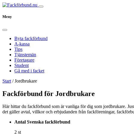
Meny
Byta fackförbund
A-kassa
Tips
Tjänstemän
Företagare
Student
Gå med i facket
Start
/
Jordbrukare
Fackförbund för Jordbrukare
Här hittar du fackförbund som är vanliga för dig som jordbrukare. Just
det gäller avtal, villkor och erbjudanden från fackföreningar, fackför
Antal Svenska fackförbund
2 st