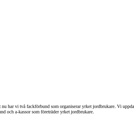
 nu har vi två fackförbund som organiserar yrket jordbrukare. Vi uppdate
bund och a-kassor som företräder yrket jordbrukare.