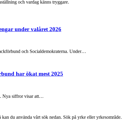
anställning och vardag känns tryggare.
pengar under valåret 2026
na fackförbund och Socialdemokraterna. Under…
örbund har ökat mest 2025
e. Nya siffror visar att…
så kan du använda vårt sök nedan. Sök på yrke eller yrkesområde.