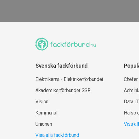
Svenska fackförbund
Popul
Elektrikerna - Elektrikerförbundet
Chefer
Akademikerförbundet SSR
Adminis
Vision
Data IT
Kommunal
Hälso 
Unionen
Visa a
Visa alla fackförbund