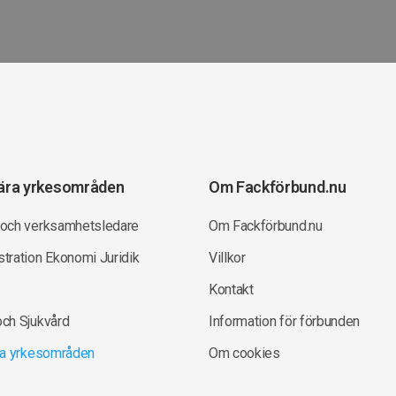
ära yrkesområden
Om Fackförbund.nu
 och verksamhetsledare
Om Fackförbund.nu
tration Ekonomi Juridik
Villkor
Kontakt
och Sjukvård
Information för förbunden
lla yrkesområden
Om cookies