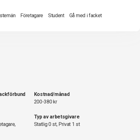
nstemän
Företagare
Student
Gå med i facket
fackförbund
Kostnad/månad
200-380 kr
Typ av arbetsgivare
etagare,
Statlig 0 st, Privat 1 st