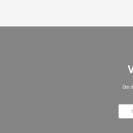
V
Om du