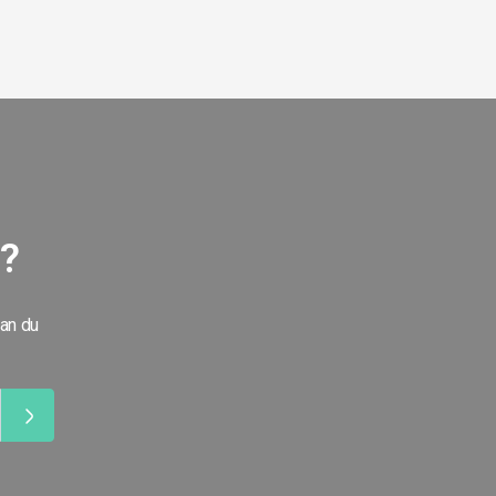
g?
kan du