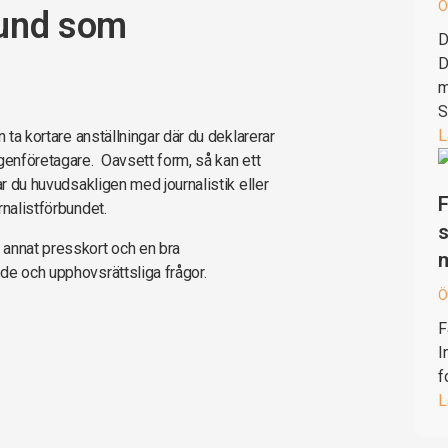
Ö
bund som
D
D
m
S
L
 ta kortare anställningar där du deklarerar
genföretagare. Oavsett form, så kan ett
ar du huvudsakligen med journalistik eller
F
rnalistförbundet.
s
 annat presskort och en bra
de och upphovsrättsliga frågor.
Ö
F
I
f
L