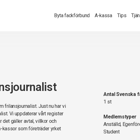
Byta fackförbund
A-kassa
Tips
Tjä
nsjournalist
Antal Svenska 
1 st
 frilansjournalist. Just nu har vi
ist. Vi uppdaterar vårt register
Medlemstyper
det gäller avtal, villkor och
Anställd, Egenför
a-kassor som företräder yrket
Student