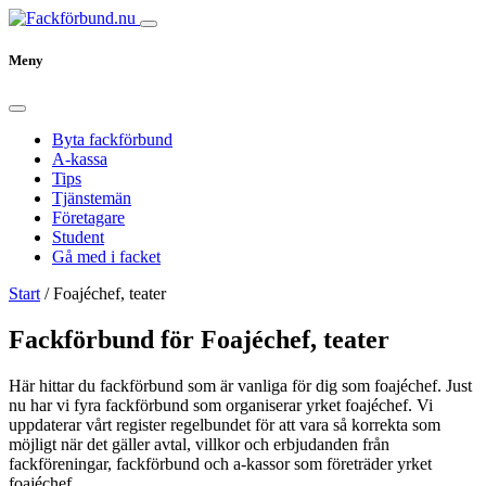
Meny
Byta fackförbund
A-kassa
Tips
Tjänstemän
Företagare
Student
Gå med i facket
Start
/
Foajéchef, teater
Fackförbund för Foajéchef, teater
Här hittar du fackförbund som är vanliga för dig som foajéchef. Just
nu har vi fyra fackförbund som organiserar yrket foajéchef. Vi
uppdaterar vårt register regelbundet för att vara så korrekta som
möjligt när det gäller avtal, villkor och erbjudanden från
fackföreningar, fackförbund och a-kassor som företräder yrket
foajéchef.