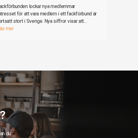
ackförbunden lockar nya medlemmar
ntresset för att vara medlem i ett fackförbund är
ortsatt stort i Sverige. Nya siffror visar att…
äs mer
g?
kan du