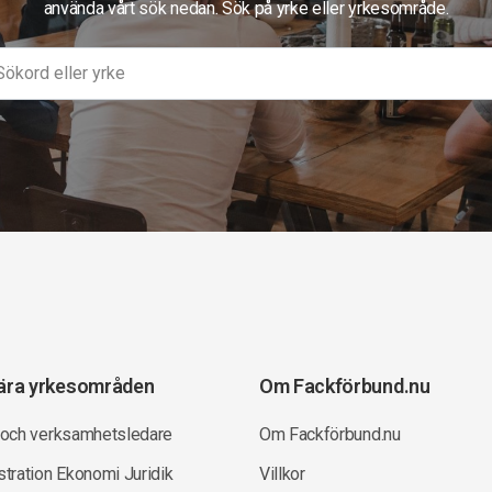
använda vårt sök nedan. Sök på yrke eller yrkesområde.
ära yrkesområden
Om Fackförbund.nu
 och verksamhetsledare
Om Fackförbund.nu
tration Ekonomi Juridik
Villkor