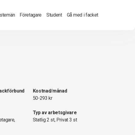
nstemän
Företagare
Student
Gå med i facket
fackförbund
Kostnad/månad
50-293 kr
Typ av arbetsgivare
etagare,
Statlig 2 st, Privat 3 st