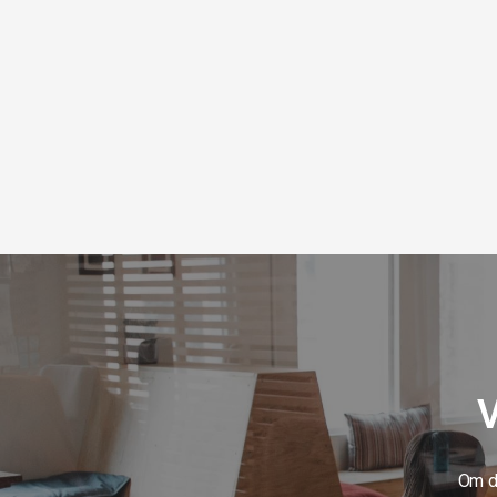
V
Om du