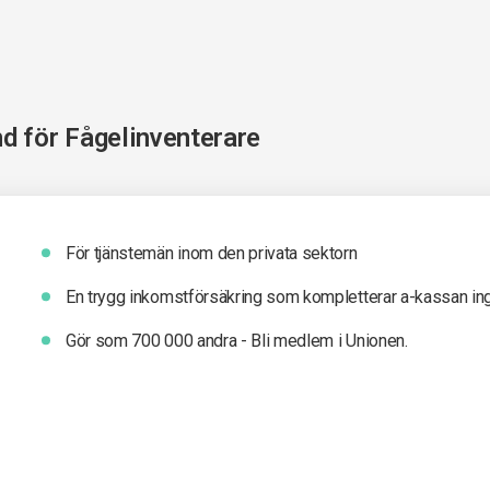
nd för
Fågelinventerare
För tjänstemän inom den privata sektorn
En trygg inkomst­försäkring som kompletterar a-kassan in
Gör som 700 000 andra - Bli medlem i Unionen.