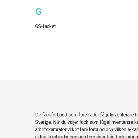
G
GS-facket
De fackförbund som företräder fågelinventerare
Sverige. När du väljer fack som fågelinventerare k
arbetskamrater vilket fackförbund och vilken a-kas
aktuella erbjudanden och förmåner från fackförbun