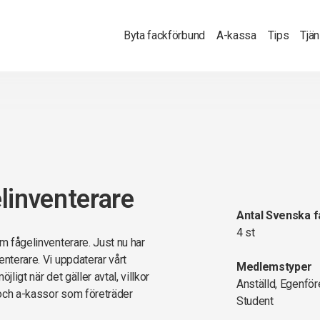
Byta fackförbund
A-kassa
Tips
Tjä
linventerare
Antal Svenska 
4 st
m fågelinventerare. Just nu har
enterare. Vi uppdaterar vårt
Medlemstyper
ligt när det gäller avtal, villkor
Anställd, Egenför
 och a-kassor som företräder
Student