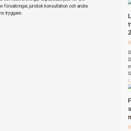
 försäkringar, juridisk konsultation och andra
ns tryggare.
L
t
Ö
D
D
m
S
L
F
s
Ö