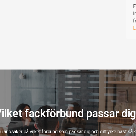
F
I
f
L
ilket fackförbund passar di
 är osäker på vilket förbund som passar dig och ditt yrke bäst så 