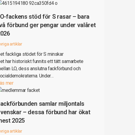
O-fackens stöd för S rasar – bara
vå förbund ger pengar under valåret
2026
vriga artiklar
et fackliga stödet för S minskar
et har historiskt funnits ett tätt samarbete
ellan LO, dess anslutna fackförbund och
ocialdemokraterna. Under…
äs mer
ackförbunden samlar miljontals
venskar – dessa förbund har ökat
mest 2025
vriga artiklar