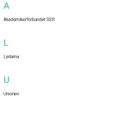
A
Akademikerförbundet SSR
L
Ledarna
U
Unionen