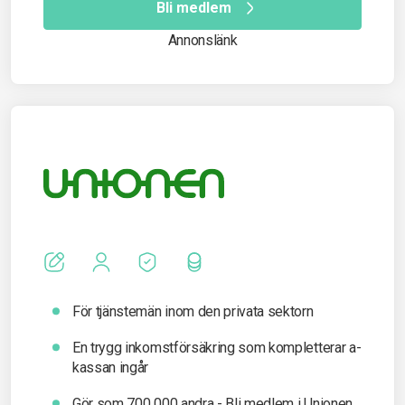
Bli medlem
Annonslänk
För tjänstemän inom den privata sektorn
En trygg inkomst­försäkring som kompletterar a-
kassan ingår
Gör som 700 000 andra - Bli medlem i Unionen.