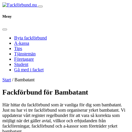
Meny
Byta fackförbund
A-kassa
Tips
Tjänstemän
Företagare
Student
Gå med i facket
Start
/
Bambatant
Fackförbund för Bambatant
Här hittar du fackförbund som är vanliga för dig som bambatant.
Just nu har vi tre fackförbund som organiserar yrket bambatant. Vi
uppdaterar vårt register regelbundet för att vara så korrekta som
möjligt när det gäller avtal, villkor och erbjudanden från
fackföreningar, fackförbund och a-kassor som företräder yrket
bambatant.