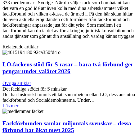
333 medlemmar i Sverige. När du väljer fack som bambatant kan
det vara en god idé att även kolla med dina arbetskamrater vilket
fackförbund och vilken a-kassa de är med i. På den här sidan hittar
du även aktuella erbjudanden och förmåner från fackförbund och
fackföreningar anpassade just för ditt yrke. Som medlem i ett
fackförbund kan du ta del av försäkringar, juridisk konsultation och
andra tjänster som gör att din anställning och vardag känns tryggare.
Relaterade artiklar
LO-fackens stöd för S rasar – bara två förbund ger
pengar under valåret 2026
Övriga artiklar
Det fackliga stödet för S minskar
Det har historiskt funnits ett tätt samarbete mellan LO, dess anslutna
fackförbund och Socialdemokraterna. Under…
Läs mer
Fackförbunden samlar miljontals svenskar – dessa
förbund har ökat mest 2025