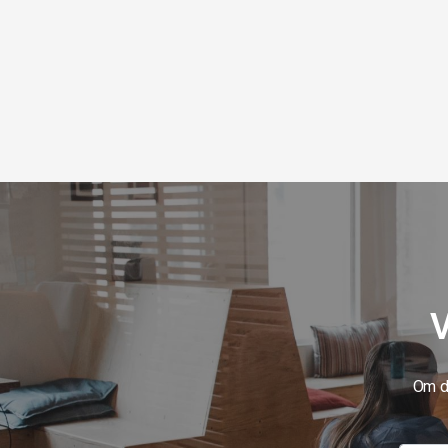
V
Om du