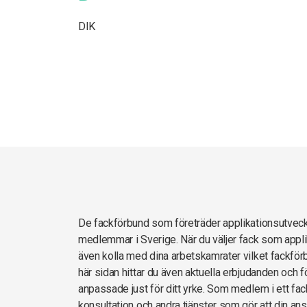
DIK
De fackförbund som företräder applikationsutvec
medlemmar i Sverige. När du väljer fack som appli
även kolla med dina arbetskamrater vilket fackför
här sidan hittar du även aktuella erbjudanden och 
anpassade just för ditt yrke. Som medlem i ett fack
konsultation och andra tjänster som gör att din ans