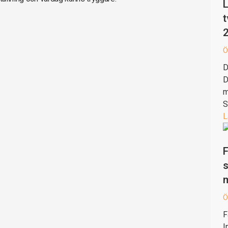
L
t
Ö
D
D
m
S
L
F
s
Ö
F
I