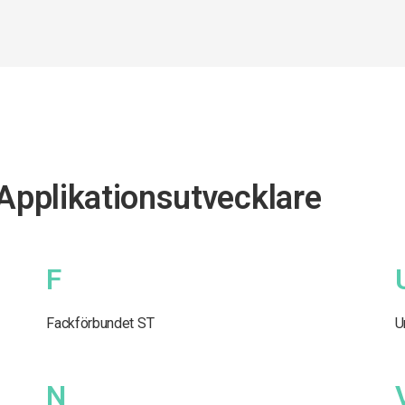
 Applikationsutvecklare
F
Fackförbundet ST
U
N