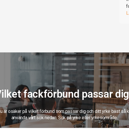
f
L
ilket fackförbund passar di
 är osäker på vilket förbund som passar dig och ditt yrke bäst så 
använda vårt sök nedan. Sök på yrke eller yrkesområde.