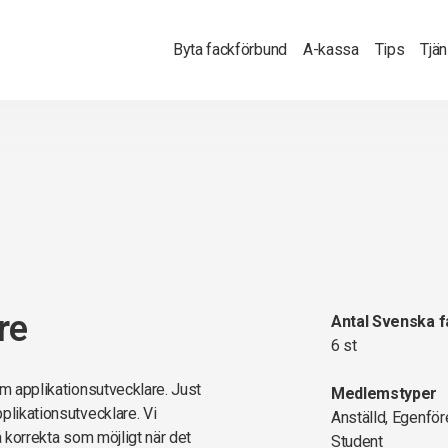
Byta fackförbund
A-kassa
Tips
Tjä
re
Antal Svenska 
6 st
om applikationsutvecklare. Just
Medlemstyper
plikationsutvecklare. Vi
Anställd, Egenför
å korrekta som möjligt när det
Student