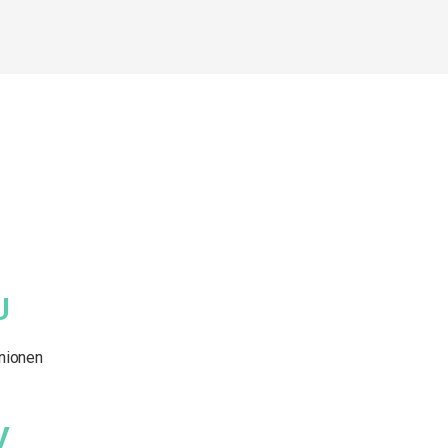
U
nionen
V