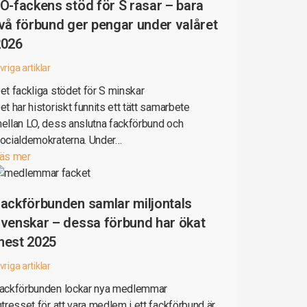
O-fackens stöd för S rasar – bara
vå förbund ger pengar under valåret
2026
vriga artiklar
et fackliga stödet för S minskar
et har historiskt funnits ett tätt samarbete
ellan LO, dess anslutna fackförbund och
ocialdemokraterna. Under…
äs mer
ackförbunden samlar miljontals
venskar – dessa förbund har ökat
mest 2025
vriga artiklar
ackförbunden lockar nya medlemmar
ntresset för att vara medlem i ett fackförbund är