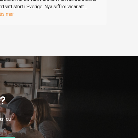
ortsatt stort i Sverige. Nya siffror visar att…
äs mer
g?
kan du