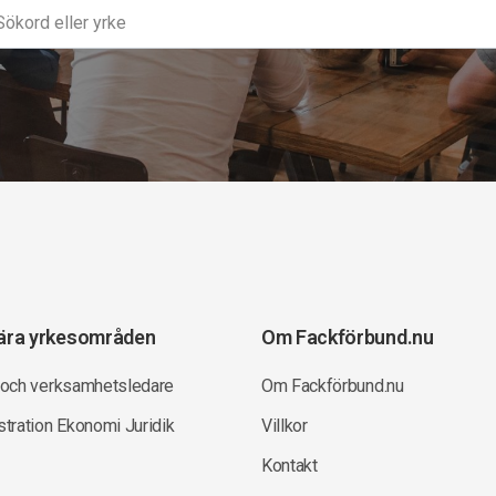
ära yrkesområden
Om Fackförbund.nu
 och verksamhetsledare
Om Fackförbund.nu
tration Ekonomi Juridik
Villkor
Kontakt