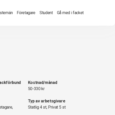
nstemän
Företagare
Student
Gå med i facket
fackförbund
Kostnad/månad
50-330 kr
Typ av arbetsgivare
etagare,
Statlig 4 st, Privat 5 st