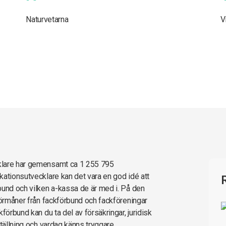
Naturvetarna
V
klare har gemensamt ca 1 255 795
kationsutvecklare kan det vara en god idé att
bund och vilken a-kassa de är med i. På den
förmåner från fackförbund och fackföreningar
förbund kan du ta del av försäkringar, juridisk
tällning och vardag känns tryggare.