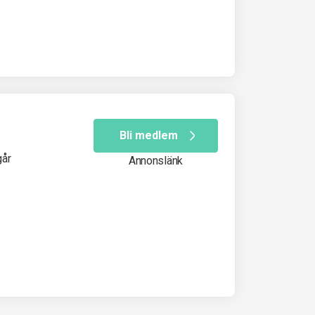
Bli medlem
går
Annonslänk