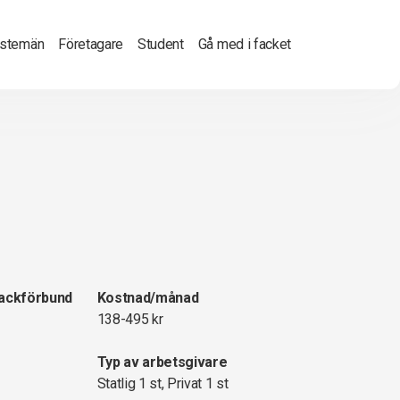
nstemän
Företagare
Student
Gå med i facket
fackförbund
Kostnad/månad
138-495 kr
Typ av arbetsgivare
Statlig 1 st, Privat 1 st