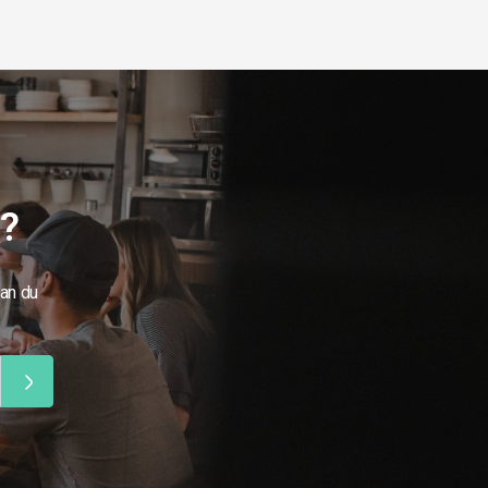
g?
kan du