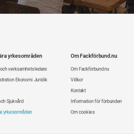
ära yrkesområden
Om Fackförbund.nu
 och verksamhetsledare
Om Fackförbund.nu
tration Ekonomi Juridik
Villkor
Kontakt
och Sjukvård
Information för förbunden
lla yrkesområden
Om cookies