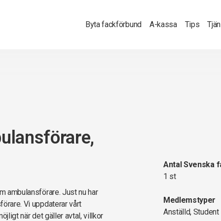
Byta fackförbund
A-kassa
Tips
Tjä
ulansförare,
Antal Svenska 
1 st
om ambulansförare. Just nu har
Medlemstyper
örare. Vi uppdaterar vårt
Anställd, Student
ligt när det gäller avtal, villkor