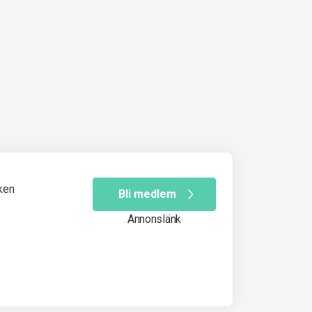
ken
Bli medlem
Annonslänk