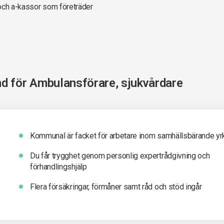
 och a-kassor som företräder
nd för
Ambulansförare, sjukvårdare
Kommunal är facket för arbetare inom samhällsbärande yr
Du får t
rygghet genom personlig expertrådgivning och
förhandlingshjälp
Flera försäkringar, förmåner samt råd och stöd ingår