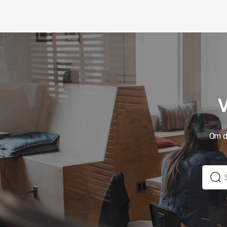
V
Om du