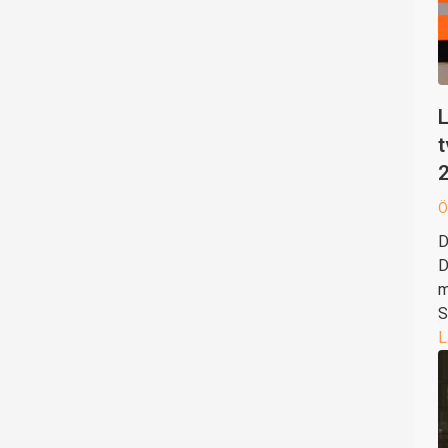
L
t
Ö
D
D
m
S
L