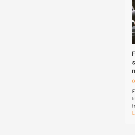
F
s
Ö
F
I
f
L