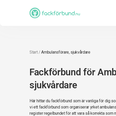
Start
/
Ambulansförare, sjukvårdare
Fackförbund för Amb
sjukvårdare
Här hittar du fackförbund som är vanliga för dig s
vi ett fackförbund som organiserar yrket ambulansf
register regelbundet för att vara så korrekta som möj